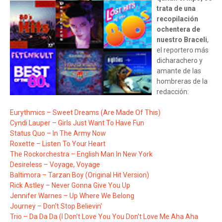
trata de una
recopilación
ochentera de
nuestro Braceli
,
el reportero más
dicharachero y
amante de las
hombreras de la
redacción:
Eurythmics – Sweet Dreams (Are Made Of This)
Cyndi Lauper – Girls Just Want To Have Fun
Status Quo – In The Army Now
Roxette – Listen To Your Heart
The Rockorchestra – English Man In New York
Desireless – Voyage, Voyage
Baltimora – Tarzan Boy (Original Hit Version)
Rick Astley – Never Gonna Give You Up
Jennifer Warnes – Up Where We Belong
Journey – Don't Stop Believin'
Trio – Da Da Da (I Don't Love You You Don't Love Me Aha Aha