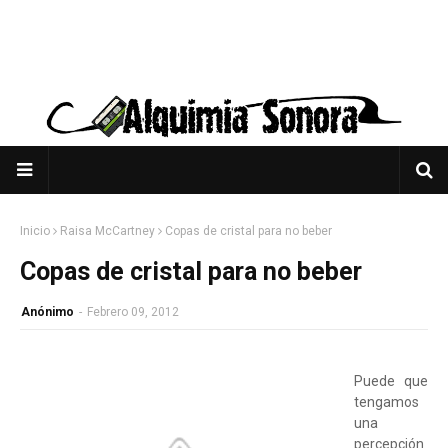
Inicio
Raisa McCartney
Copas de cristal para no beber
Copas de cristal para no beber
Anónimo
-
Febrero 09, 2012
Puede que
tengamos
una
percepción