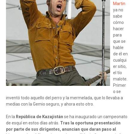
Martin
ya no
sabe
cómo
hacer
para
que se
hable
de él en
cualqui
er sitio,
el tío
malote.
Primer
o se
inventó todo aquello del perro y la mermelada, que lo llevaba a
medias con la Gemio seguro, y ahora esto otro.
En la
República de Kazajistán
se ha inaugurado un campeonato
de esquí en estos días atrás.
Tras la oportuna presentación
por parte de sus dirigentes, anuncian que daran paso al