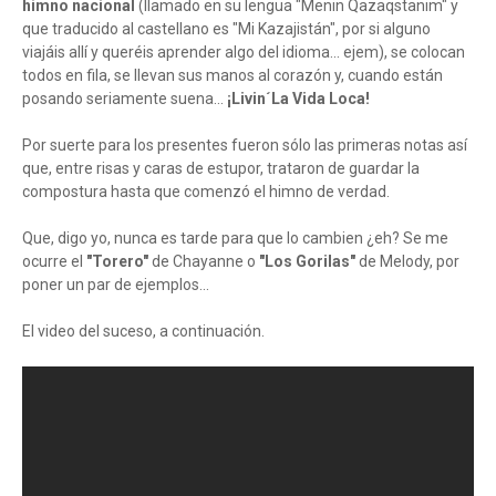
himno nacional
(llamado en su lengua "Menin Qazaqstanim" y
que traducido al castellano es "Mi Kazajistán", por si alguno
viajáis allí y queréis aprender algo del idioma... ejem), se colocan
todos en fila, se llevan sus manos al corazón y, cuando están
posando seriamente suena...
¡Livin´La Vida Loca!
Por suerte para los presentes fueron sólo las primeras notas así
que, entre risas y caras de estupor, trataron de guardar la
compostura hasta que comenzó el himno de verdad.
Que, digo yo, nunca es tarde para que lo cambien ¿eh? Se me
ocurre el
"Torero"
de Chayanne o
"Los Gorilas"
de Melody, por
poner un par de ejemplos...
El video del suceso, a continuación.