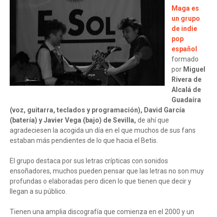
Maga es
un grupo
de indie
pop
español
formado
por
Miguel
Rivera de
Alcalá de
Guadaíra
(voz, guitarra, teclados y programación), David García
(batería) y Javier Vega (bajo) de Sevilla,
de ahí que
agradeciesen la acogida un día en el que muchos de sus fans
estaban más pendientes de lo que hacia el Betis.
El grupo destaca por sus letras crípticas con sonidos
ensoñadores, muchos pueden pensar que las letras no son muy
profundas o elaboradas pero dicen lo que tienen que decir y
llegan a su público.
Tienen una amplia discografía que comienza en el 2000 y un