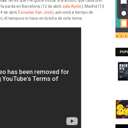
oras
. No es que me guste incitar a la acción, que cada uno
rla parda en Barcelona (12 de abril,
sala Apolo
), Madrid (13
4 de abril,
Escuelas San José
), aún está a tiempo de
n, él tampoco lo hace en la letra de este tema.
POP