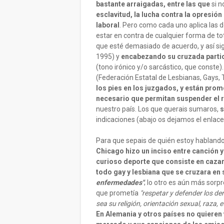
bastante arraigadas, entre las que
si 
esclavitud, la lucha contra la opresió
laboral
. Pero como cada uno aplica las d
estar en contra de cualquier forma de to
que esté demasiado de acuerdo, y así si
1995) y
encabezando su cruzada particu
(tono irónico y/o sarcástico, que conste
(Federación Estatal de Lesbianas, Gays,
los pies en los juzgados, y están pro
necesario que permitan suspender el 
nuestro país. Los que querais sumaros,
s
indicaciones (abajo os dejamos el enlace
Para que sepais de quién estoy hablando
Chicago hizo un inciso entre canción y 
curioso deporte que consiste en caza
todo gay y lesbiana que se cruzara en
enfermedades"
; lo otro es aún más sor
que prometía
"respetar y defender los der
sea su religión, orientación sexual, raza, 
En Alemania y otros países no quieren v