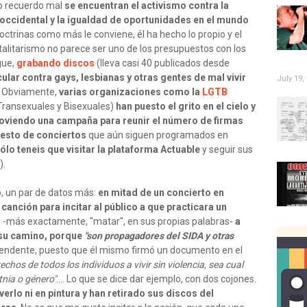
no recuerdo mal
se encuentran el activismo contra la
n occidental y la igualdad de oportunidades en el mundo
octrinas como más le conviene, él ha hecho lo propio y el
talitarismo no parece ser uno de los presupuestos con los
gue,
grabando discos
(lleva casi 40 publicados desde
lar contra gays, lesbianas y otras gentes de mal vivir
July 19,
). Obviamente,
varias organizaciones como la
LGTB
 Transexuales y Bisexuales)
han puesto el grito en el cielo y
moviendo una campaña para reunir el número de firmas
resto de conciertos
que aún siguen programados en
ólo teneis que visitar la plataforma Actuable
y seguir sus
).
, un par de datos más:
en mitad de un concierto en
canción para incitar al público a que practicara un
r
-más exactamente, "matar", en sus propias palabras-
a
 su camino, porque
"son propagadores del SIDA y otras
prendente, puesto que él mismo firmó un documento en el
echos de todos los individuos a vivir sin violencia, sea cual
etnia o género"
.... Lo que se dice dar ejemplo, con dos cojones.
erlo ni en pintura y han retirado sus discos del