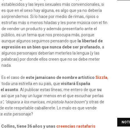
establecidos y las leyes sexuales más convencionales, si
es que en el sexo hay alguna, es algo que ya no debería
sorprendernos. Si lo hace por medio de rimas, ripios o
estrofas más o menos hiladas y les pone música con el fin
de vender un producto y además presentarlo ante el
público, es un tema que nos preocupa más, porque
aunque algunos seguimos pensando que
la libertad de
expresión es un bien que nunca debe ser profanado
, a
algunos personajes deberían meterles la lengua (y las
palabras) por donde ellos creen que no se debe meter
nada.
Es el caso de
este jamaicano de nombre artístico
Sizzla
,
toda una estrella en su país, que
visitará España
 el asunto
. Al publicar estas líneas, me entero de que
su
, así que ya hay un lugar menos en el que escuchar perlas
s"
,
"dispara a los maricas, mi pistola hace boom"
y otras de
a de este respetable caballerete. Lo malo es que vende
te este personaje?
NOT
Collins, tiene 36 años y unas
creencias rastafaris