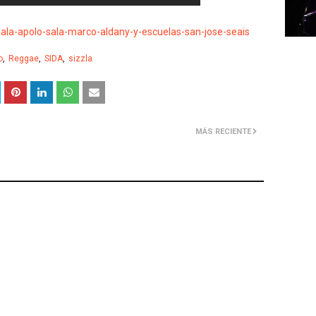
/sala-apolo-sala-marco-aldany-y-escuelas-san-jose-seais
o
Reggae
SIDA
sizzla
MÁS RECIENTE