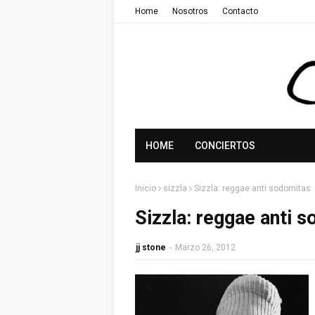
Home
Nosotros
Contacto
HOME
CONCIERTOS
Inicio
sizzla
Sizzla: reggae anti sodomitas
Sizzla: reggae anti 
jj stone
-
Marzo 26, 2012