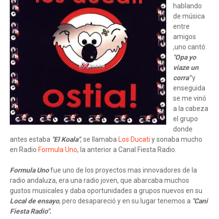
hablando
de música
entre
amigos
,uno cantó:
"Opa yo
viaze un
corra"
y
enseguida
se me vinó
a la cabeza
el grupo
donde
antes estaba
"El Koala"
, se llamaba
Los Ducati
y sonaba mucho
en Radio
Formula Uno
, la anterior a Canal Fiesta Radio.
Formula Uno
fue uno de los proyectos mas innovadores de la
radio andaluza, era una radio joven, que abarcaba muchos
gustos musicales y daba oportunidades a grupos nuevos en su
Local de ensayo
, pero desapareció y en su lugar tenemos a
"Cani
Fiesta Radio".