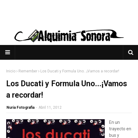
Inicio
Remember
Los Ducati y Formula Uno...¡Vamos a recordar!
Los Ducati y Formula Uno...¡Vamos
a recordar!
Nuria Fotografia
-
Abril 11, 2012
En un
trayecto en
bus y