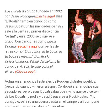
Los Ducati
, un grupo fundado en 1992
por
Jesús Rodriguez
(pincha aqui)
alias
"El Koala", también conocido como
Jesús Ducati. En las navidades de 1999
sale a la venta su primer disco oficial
"ostia!"
y en el 2000 se disuelve el
grupo. Con canciones como
Lluvia
Dorada
(escucha aquí)
con perlas de
letras como:
"Dos coños en tu boca, en
tu boca se mean..."
,
Don Rock,
Coleccionadora, Y Bajó del cielo,...
y la
conocida
Yo solo te quiero por el
dinero
(Cliquea aquí)
.
Actuaron en muchos festivales de Rock en distintos pueblos,
(recuerdo cuando vinieron a Espiel, Córdoba) eran muchos sus
seguidores, pero Jesús Ducati sabia que vivir lo que se dice vivir
de Los Ducati no podía y decidió pasarse al Rock Rustico. Y lo
consiguió, se hizo una buena casita en el campo y allí compone
sus canciones este malagueño apretao.