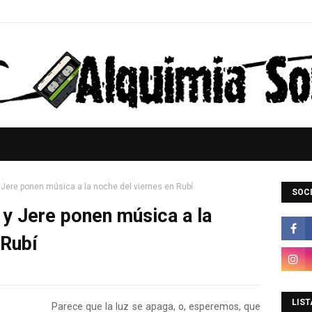
 y Jere ponen música a la noche del viernes en Rubí
SOCI
z' y Jere ponen música a la
 Rubí
LIST
Parece que la luz se apaga, o, esperemos, que