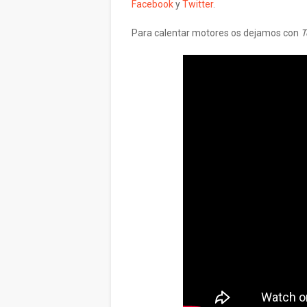
Facebook
y
Twitter
.
Para calentar motores os dejamos con
T