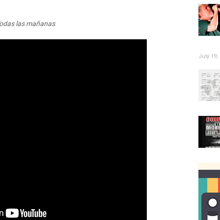
odas las mañanas
.
July 19,