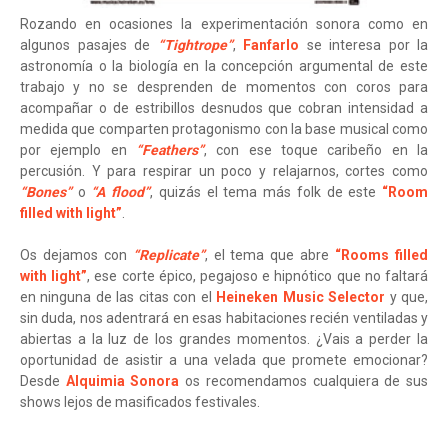
Rozando en ocasiones la experimentación sonora como en
algunos pasajes de
“Tightrope”
,
Fanfarlo
se interesa por la
astronomía o la biología en la concepción argumental de este
trabajo y no se desprenden de momentos con coros para
acompañar o de estribillos desnudos que cobran intensidad a
medida que comparten protagonismo con la base musical como
por ejemplo en
“Feathers”
, con ese toque caribeño en la
percusión. Y para respirar un poco y relajarnos, cortes como
“Bones”
o
“A flood”
, quizás el tema más folk de este
“Room
filled with light”
.
Os dejamos con
“Replicate”
, el tema que abre
“Rooms filled
with light”
, ese corte épico, pegajoso e hipnótico que no faltará
en ninguna de las citas con el
Heineken Music Selector
y que,
sin duda, nos adentrará en esas habitaciones recién ventiladas y
abiertas a la luz de los grandes momentos. ¿Vais a perder la
oportunidad de asistir a una velada que promete emocionar?
Desde
Alquimia Sonora
os recomendamos cualquiera de sus
shows lejos de masificados festivales.