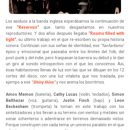
Los asiduos a la banda inglesa esperábamos la continuación de
ese
“Reservoir”
que tanto desgastamos en nuestros
reproductores. Y dos años después llegaba
“Rooms filled with
light”
, su último trabajo en el que re-escriben su propia historia
sonora. Continúan con sus señas de identidad, ese
“fanfarlismo”
épico y emocional que paseaba entre los límites del folk, del
post-punk y del indie, pero traspasan la barrera su debut y le dan
un giro al sonido introspectivo con el que les conocimos. Así,
esas habitaciones llenas de luz son las que se dibujan en los 12
cortes del disco, con una luz vitalista que nos traslada, por
ejempo a ese
“Shiny thins”
y nos anima los biorritmos.
Amos Memon
(batería),
Cathy Lucas
(violín, teclados),
Simon
Balthazar
(voz, guitarra),
Justin Finch
(bajo) y
Leon
Beckenham
(trompeta) la toman en este trabajo con los
sintetizadores y los llevan a su terreno con vientos y metales sin
sonar ochenteros o adentrarse en terrenos demasiado vistos.
Porque construyen con cada tema un universo paralelo en el que