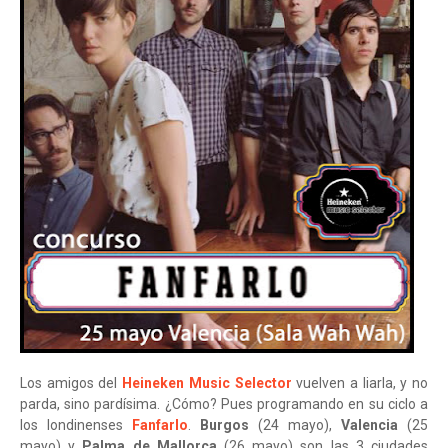
Los amigos del
Heineken Music Selector
vuelven a liarla, y no
parda, sino pardísima. ¿Cómo? Pues programando en su ciclo a
los londinenses
Fanfarlo
.
Burgos
(24 mayo),
Valencia
(25
mayo) y
Palma de Mallorca
(26 mayo) son las 3 ciudades