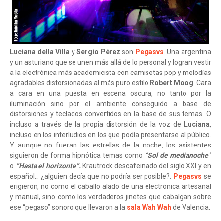
Luciana della Villa
y
Sergio Pérez
son
Pegasvs
. Una argentina
y un asturiano que se unen más allá de lo personal y logran vestir
a la electrónica más academicista con camisetas pop y melodías
agradables distorsionadas al más puro estilo
Robert Moog
. Cara
a cara en una puesta en escena oscura, no tanto por la
iluminación sino por el ambiente conseguido a base de
distorsiones y teclados convertidos en la base de sus temas. O
incluso a través de la propia distorsión de la voz de
Luciana
,
incluso en los interludios en los que podía presentarse al público.
Y aunque no fueran las estrellas de la noche, los asistentes
siguieron de forma hipnótica temas como
“Sol de medianoche”
o
“Hasta el horizonte”.
Krautrock descafeinado del siglo XXI y en
español... ¿alguien decía que no podría ser posible?.
Pegasvs
se
erigieron, no como el caballo alado de una electrónica artesanal
y manual, sino como los verdaderos jinetes que cabalgan sobre
ese “pegaso” sonoro que llevaron a la
sala Wah Wah
de Valencia.