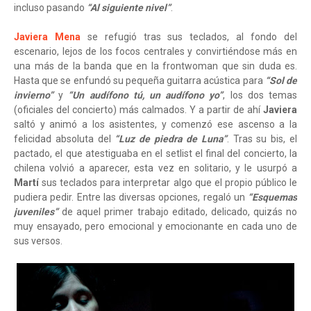
incluso pasando
“Al siguiente nivel”
.
Javiera Mena
se refugió tras sus teclados, al fondo del
escenario, lejos de los focos centrales y convirtiéndose más en
una más de la banda que en la frontwoman que sin duda es.
Hasta que se enfundó su pequeña guitarra acústica para
“Sol de
invierno”
y
“Un audífono tú, un audífono yo”
, los dos temas
(oficiales del concierto) más calmados. Y a partir de ahí
Javiera
saltó y animó a los asistentes, y comenzó ese ascenso a la
felicidad absoluta del
“Luz de piedra de Luna”
. Tras su bis, el
pactado, el que atestiguaba en el setlist el final del concierto, la
chilena volvió a aparecer, esta vez en solitario, y le usurpó a
Martí
sus teclados para interpretar algo que el propio público le
pudiera pedir. Entre las diversas opciones, regaló un
“Esquemas
juveniles”
de aquel primer trabajo editado, delicado, quizás no
muy ensayado, pero emocional y emocionante en cada uno de
sus versos.