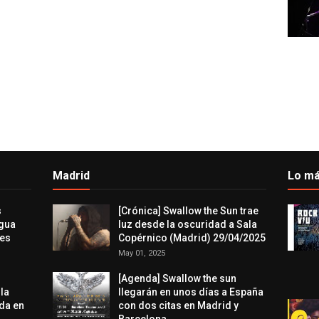
Madrid
Lo má
s
[Crónica] Swallow the Sun trae
agua
luz desde la oscuridad a Sala
res
Copérnico (Madrid) 29/04/2025
May 01, 2025
[Agenda] Swallow the sun
 la
llegarán en unos días a España
da en
con dos citas en Madrid y