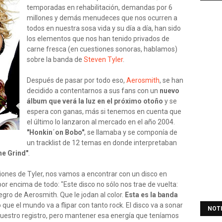
temporadas en rehabilitación, demandas por 6
millones y demás menudeces que nos ocurren a
todos en nuestra sosa vida y su día a día, han sido
los elementos que nos han tenido privados de
carne fresca (en cuestiones sonoras, hablamos)
sobre la banda de
Steven Tyler
.
Después de pasar por todo eso,
Aerosmith
, se han
decidido a contentarnos a sus fans con un
nuevo
álbum que verá la luz en el próximo otoño
y se
espera con ganas, más si tenemos en cuenta que
el último lo lanzaron al mercado en el año 2004.
"Honkin´on Bobo"
, se llamaba y se componía de
un tracklist de 12 temas en donde interpretaban
he Grind"
.
iones de Tyler, nos vamos a encontrar con un disco en
or encima de todo: "Este disco no sólo nos trae de vuelta:
egro de Aerosmith. Que le jodan al color.
Esta es la banda
que el mundo va a flipar con tanto rock. El disco va a sonar
NOT
uestro registro, pero mantener esa energía que teníamos