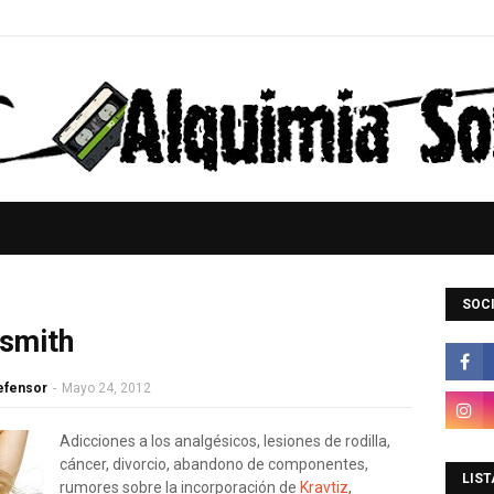
SOCI
smith
Defensor
-
Mayo 24, 2012
Adicciones a los analgésicos, lesiones de rodilla,
cáncer, divorcio, abandono de componentes,
LIST
rumores sobre la incorporación de
Kravtiz
,