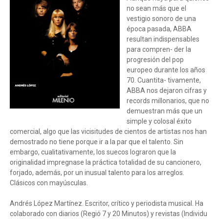
no sean más que el
vestigio sonoro de una
época pasada, ABBA
resultan indispensables
para compren- der la
progresión del pop
europeo durante los años
70. Cuantita- tivamente,
ABBA nos dejaron cifras y
records millonarios, que no
demuestran más que un
simple y colosal éxito
comercial, algo que las vicisitudes de cientos de artistas nos han
demostrado no tiene porque ir a la par que el talento. Sin
embargo, cualitativamente, los suecos lograron que la
originalidad impregnase la práctica totalidad de su cancionero,
forjado, además, por un inusual talento para los arreglos.
Clásicos con mayúsculas.
Andrés López Martínez. Escritor, crítico y periodista musical. Ha
colaborado con diarios (Regió 7 y 20 Minutos) y revistas (Individu