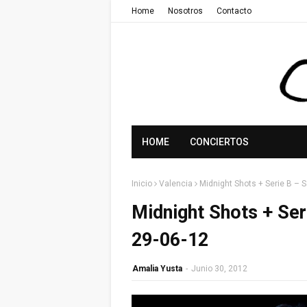
Home
Nosotros
Contacto
HOME
CONCIERTOS
Inicio
Valencia
Midnight Shots + Serie B – 
Midnight Shots + Ser
29-06-12
Amalia Yusta
-
Junio 30, 2012