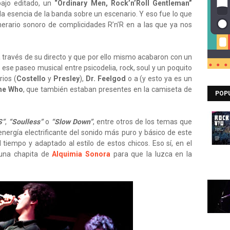
bajo editado, un
“Ordinary Men, Rock’n’Roll Gentleman”
la esencia de la banda sobre un escenario. Y eso fue lo que
tinerario sonoro de complicidades R’n’R en a las que ya nos
través de su directo y que por ello mismo acabaron con un
se paseo musical entre psicodelia, rock, soul y un poquito
ios (
Costello
y
Presley
),
Dr. Feelgod
o a (y esto ya es un
he Who
, que también estaban presentes en la camiseta de
POP
S”
,
“Soulless”
o
“Slow Down”
, entre otros de los temas que
energía electrificante del sonido más puro y básico de este
 tiempo y adaptado al estilo de estos chicos. Eso sí, en el
na chapita de
Alquimia Sonora
para que la luzca en la