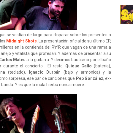
que se vestían de largo para disparar sobre los presentes a
 los
Midnight Shots
. La presentación oficial de su último EP,
rrilleros en la contienda del R’n’R que vagan de una rama a
 añejo y vitalista que profesan. Y además de presentar a su
Carlos Mateu
a la guitarra. Y decimos bautismo por el baño
 durante el concierto... El resto,
Quique Gallo
(batería),
ina
(teclado),
Ignacio Durbán
(bajo y armónica) y la
como sorpresa, ese par de canciones que
Pep González
, ex-
a banda. Y es que la mala hierba nunca muere...