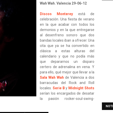
Wah Wah. Valencia 29-06-12
Discos Monterey
está de
celebración. Una fiesta de verano
en la que acabar con todos los
demonios y en la que entregarse
al desenfreno sonoro que dos
bandas locales iban a ofrecer. Una
cita que ya se ha convertido en
clásica a estas alturas del
calendario y que no podía más
que depararnos un disparo
certero de adrenalina en vena. Y
para ello, qué mejor que llevar a la
Sala Wah Wah
de Valencia a dos
barracudas del Rock and Roll
locales.
Serie B
y
Midnight Shots
serían los encargados de desatar
la pasión rocker-soul-swing-
NOT