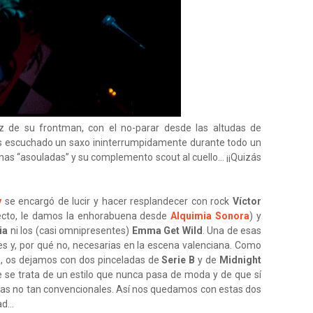
 de su frontman, con el no-parar desde las altudas de
 escuchado un saxo ininterrumpidamente durante todo un
mas “asouladas” y su complemento scout al cuello... ¡¡Quizás
y
se encargó de lucir y hacer resplandecer con rock
Víctor
cto, le damos la enhorabuena desde
Alquimia Sonora
) y
ia
ni los (casi omnipresentes)
Emma Get Wild
. Una de esas
es y, por qué no, necesarias en la escena valenciana. Como
R, os dejamos con dos pinceladas de
Serie B
y de
Midnight
se trata de un estilo que nunca pasa de moda y de que sí
ias no tan convencionales. Así nos quedamos con estas dos
d...