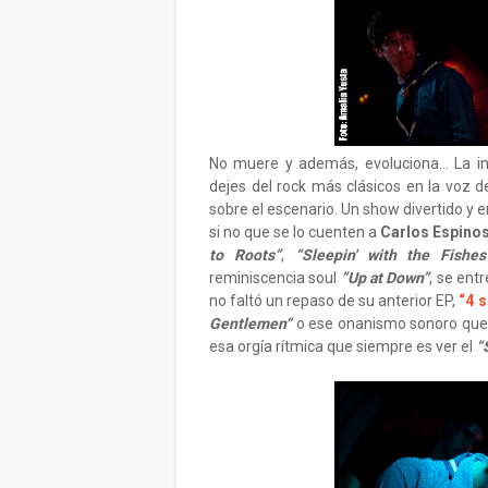
No muere y además, evoluciona... La in
dejes del rock más clásicos en la voz d
sobre el escenario. Un show divertido y en
si no que se lo cuenten a
Carlos Espino
to Roots”
,
“Sleepin' with the Fishes
reminiscencia soul
“Up at Down”
, se ent
no faltó un repaso de su anterior EP,
“4 
Gentlemen”
o ese onanismo sonoro que
esa orgía rítmica que siempre es ver el
“