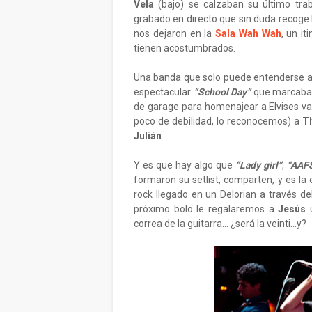
Vela
(bajo) se calzaban su último tra
grabado en directo que sin duda recoge 
nos dejaron en la
Sala Wah Wah
, un i
tienen acostumbrados.
Una banda que solo puede entenderse a 
espectacular
“School Day”
que marcaba e
de garage para homenajear a Elvises var
poco de debilidad, lo reconocemos) a
T
Julián
.
Y es que hay algo que
“Lady girl”
,
“AAF
formaron su setlist, comparten, y es la 
rock llegado en un Delorian a través del
próximo bolo le regalaremos a
Jesús
u
correa de la guitarra... ¿será la veinti...y?