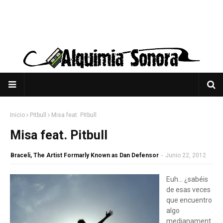
Inicio
Pitbull
Misa feat. Pitbull
Misa feat. Pitbull
Braceli, The Artist Formarly Known as Dan Defensor
-
Junio 22, 2012
Euh... ¿sabéis
de esas veces
que encuentro
algo
medianament