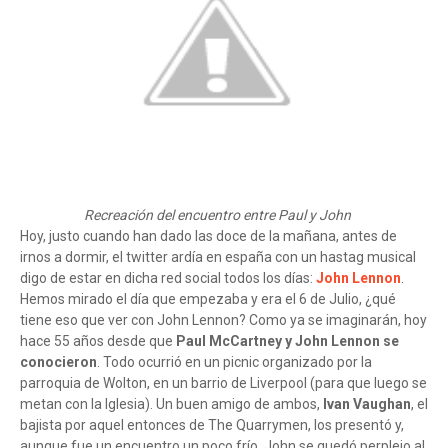
Recreación del encuentro entre Paul y John
Hoy, justo cuando han dado las doce de la mañana, antes de
irnos a dormir, el twitter ardía en españa con un hastag musical
digo de estar en dicha red social todos los días:
John Lennon
.
Hemos mirado el día que empezaba y era el 6 de Julio, ¿qué
tiene eso que ver con John Lennon? Como ya se imaginarán, hoy
hace 55 años desde que
Paul McCartney y John Lennon se
conocieron
. Todo ocurrió en un picnic organizado por la
parroquia de Wolton, en un barrio de Liverpool (para que luego se
metan con la Iglesia). Un buen amigo de ambos,
Ivan Vaughan
, el
bajista por aquel entonces de The Quarrymen, los presentó y,
aunque fue un encuentro un poco frío, John se quedó perplejo al