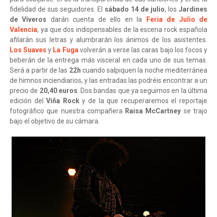
fidelidad de sus seguidores. El
sábado 14 de julio
, los
Jardines
de Viveros
darán cuenta de ello en la
Feria de Julio de
Valencia
, ya que dos indispensables de la escena rock española
afilarán sus letras y alumbrarán los ánimos de los asistentes.
Los Suaves
y
La Fuga
volverán a verse las caras bajo los focos y
beberán de la entrega más visceral en cada uno de sus temas.
Será a partir de las
22h
cuando salpiquen la noche mediterránea
de himnos inciendiarios, y las entradas las podréis encontrar a un
precio de
20,40 euros
. Dos bandas que ya seguimos en la última
edición del
Viña Rock
y de la que recuperaremos el reportaje
fotográfico que nuestra compañera
Raisa McCartney
se trajo
bajo el objetivo de su cámara.