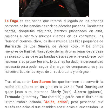
La Fuga
es esa banda que retomó el legado de los grandes
nombres de las bandas de rock de décadas pasadas. Camisetas
negras, chaquetas vaqueras, parches planchados en ellas,
melenas al viento y muchos cuernos en los conciertos... los
“buenos” cuernos, claro, los de la música. Los hijos pequeños de
Barricada
, de
Los Suaves
, de
Barón Rojo
... y los primos
menores de
Hamlet
. Han bebido de las litronas llenas de cerveza
y raíces sonoras de estas bandas clásicas pero llevando ese rock
nacional a su propio terreno, lo que les ha dado la personalidad
necesaria para poder seguir al margen de comparaciones y les
ha convertido en los reyes de un rock urbano y enérgico.
Tras ellos, serán
Los Suaves
los que terminen de convertir la
noche del sábado en un grito en la voz de
Yosi Domínguez
quien junto a su hermano
Charly
(bajo),
Alberto
(guitarra),
Fernando
(guitarra) y
Tino
(batería) jugarán con el título de su
último trabajo editado,
“Adiós, adiós”
, pero pensando que
quizás ese adiós al que despiden sea el adiós al que saludan. La