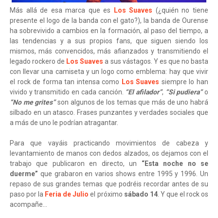
Más allá de esa marca que es
Los Suaves
(¿quién no tiene
presente el logo de la banda con el gato?), la banda de Ourense
ha sobrevivido a cambios en la formación, al paso del tiempo, a
las tendencias y a sus propios fans, que siguen siendo los
mismos, más convencidos, más afianzados y transmitiendo el
legado rockero de
Los Suaves
a sus vástagos. Y es que no basta
con llevar una camiseta y un logo como emblema: hay que vivir
el rock de forma tan intensa como
Los Suaves
siempre lo han
vivido y transmitido en cada canción.
“El afilador”
,
“Si pudiera”
o
“No me grites”
son algunos de los temas que más de uno habrá
silbado en un atasco. Frases punzantes y verdades sociales que
a más de uno le podrían atragantar.
Para que vayáis practicando movimientos de cabeza y
levantamiento de manos con dedos alzados, os dejamos con el
trabajo que publicaron en directo, un
“Esta noche no se
duerme”
que grabaron en varios shows entre 1995 y 1996. Un
repaso de sus grandes temas que podréis recordar antes de su
paso por la
Feria de Julio
el próximo
sábado 14
. Y que el rock os
acompañe...