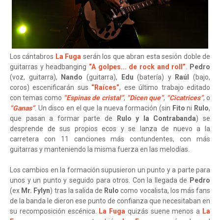
Los cántabros
La Fuga
serán los que abran esta sesión doble de
guitarras y headbanging
“A golpes... de rock and roll”
.
Pedro
(voz, guitarra),
Nando
(guitarra),
Edu
(batería) y
Raúl
(bajo,
coros) escenificarán sus
“Raíces”
, ese último trabajo editado
con temas como
“Espinas de cristal”
,
“Dicen que”
,
“Cicatrices”
, o
“Ganas”
. Un disco en el que la nueva formación (sin
Fito
ni
Rulo
,
que pasan a formar parte de
Rulo y la Contrabanda
) se
desprende de sus propios ecos y se lanza de nuevo a la
carretera con 11 canciones más contundentes, con más
guitarras y manteniendo la misma fuerza en las melodías.
Los cambios en la formación supusieron un punto y a parte para
unos y un punto y seguido para otros. Con la llegada de
Pedro
(ex
Mr. Fylyn
) tras la salida de
Rulo
como vocalista, los más fans
de la banda le dieron ese punto de confianza que necesitaban en
su recomposición escénica.
La Fuga
quizás suene menos a
La