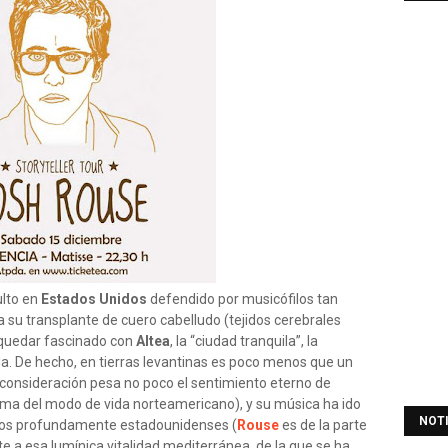
ulto en
Estados Unidos
defendido por musicófilos tan
 su transplante de cuero cabelludo (tejidos cerebrales
 quedar fascinado con
Altea
, la “ciudad tranquila”, la
a. De hecho, en tierras levantinas es poco menos que un
 consideración pesa no poco el sentimiento eterno de
ima del modo de vida norteamericano), y su música ha ido
NOT
ecos profundamente estadounidenses (
Rouse
es de la parte
te a esa lumínica vitalidad mediterránea, de la que se ha