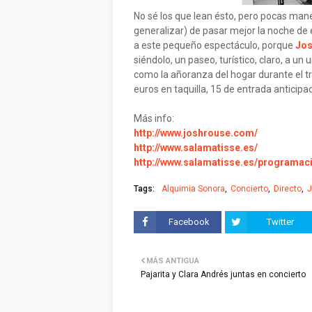
No sé los que lean ésto, pero pocas mane
generalizar) de pasar mejor la noche de
a este pequeño espectáculo, porque
Jos
siéndolo, un paseo, turístico, claro, a un 
como la añoranza del hogar durante el tra
euros en taquilla, 15 de entrada anticipad
Más info:
http://www.joshrouse.com/
http://www.salamatisse.es/
http://www.salamatisse.es/programac
Tags:
Alquimia Sonora
Concierto
Directo
J
Facebook
Twitter
MÁS ANTIGUA
Pajarita y Clara Andrés juntas en concierto