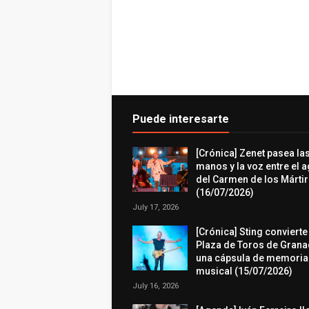
Puede interesarte
[Crónica] Zenet pasea la
manos y la voz entre el 
del Carmen de los Márti
(16/07/2026)
July 17, 2026
[Crónica] Sting convierte
Plaza de Toros de Grana
una cápsula de memoria
musical (15/07/2026)
July 16, 2026