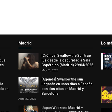
Madrid
Lo má
s
[Crónica] Swallow the Sun trae
agua
luz desde la oscuridad a Sala
res
Copérnico (Madrid) 29/04/2025
May 01, 2025
[Agenda] Swallow the sun
 la
llegarán en unos días a España
da en
con dos citas en Madrid y
Barcelona.
April 22, 2025
Japan Weekend Madrid –