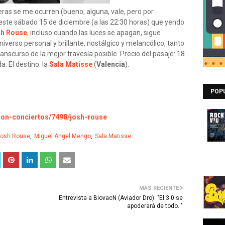
ras se me ocurren (bueno, alguna, vale, pero por
 este sábado 15 de diciembre (a las 22:30 horas) que yendo
h Rouse
, incluso cuando las luces se apagan, sigue
universo personal y brillante, nostálgico y melancólico, tanto
nscurso de la mejor travesía posible. Precio del pasaje: 18
a. El destino: la
Sala Matisse
(
Valencia
).
POP
ion-conciertos/7498/josh-rouse
osh Rouse
Miguel Angel Mengo
Sala Matisse
MÁS RECIENTE
Entrevista a BiovacN (Aviador Dro): "El 3.0 se
apoderará de todo. "