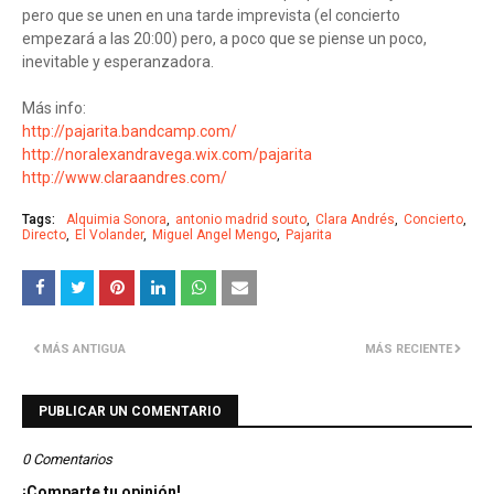
pero que se unen en una tarde imprevista (el concierto
empezará a las 20:00) pero, a poco que se piense un poco,
inevitable y esperanzadora.
Más info:
http://pajarita.bandcamp.com/
http://noralexandravega.wix.com/pajarita
http://www.claraandres.com/
Tags:
Alquimia Sonora
antonio madrid souto
Clara Andrés
Concierto
Directo
El Volander
Miguel Angel Mengo
Pajarita
MÁS ANTIGUA
MÁS RECIENTE
PUBLICAR UN COMENTARIO
0 Comentarios
¡Comparte tu opinión!