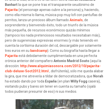
Banhart
la que se pone tras el transparente seudónimo de
Pajarita
(el personaje apenas cubre a la persona) y, haciendo,
como ella misma lo llama, música pop muy lofi con pantuflas de
perritos, lanza un precioso álbum llamado
Animals
, de
sorprendente y bienvenido éxito, todo un triunfo de la música
más pequeña, de recursos económicos quizás mínimos
(tampoco los nada pretenciosos resultados necesitaban más),
pero de sugerencias expresivas enormes (y más teniendo en
cuenta la cortísima duración del cd, descargable por solamente
tres euros en su
bandcamp
). Como su biografía hasta llegar a
Pajarita
está debidamente cumplimentada en una perfecta
crónica anterior del compañero
Antonio Madrid Souto
(aquí la
dirección:
http://www.alquimiasonora.com/2012/10/pajarita-
club-deluxe-5oct2012.html
, disfrútenla), sólo me queda alabar
la gira, que me atrevería a tildar de democratizadora, que
Norah
ha estado dando por toda
España
(en plan
Willy Fogg
casera),
visitando pubs y bares sin tener en cuenta su tamaño (ojalá
todos pudieran presumir de eso) ni sus medios.