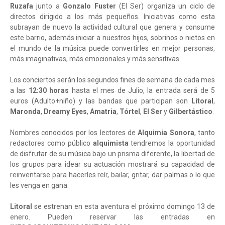
Ruzafa
junto a
Gonzalo Fuster
(El Ser) organiza un ciclo de
directos dirigido a los más pequeños. Iniciativas como esta
subrayan de nuevo la actividad cultural que genera y consume
este barrio, además iniciar a nuestros hijos, sobrinos o nietos en
el mundo de la música puede convertirles en mejor personas,
más imaginativas, más emocionales y más sensitivas.
Los conciertos serán los segundos fines de semana de cada mes
a las
12:30 horas
hasta el mes de Julio, la entrada será de 5
euros (Adulto+niño) y las bandas que participan son
Litoral
,
Maronda
,
Dreamy Eyes
,
Amatria
,
Tórtel
,
El Ser
y
Gilbertástico
.
Nombres conocidos por los lectores de
Alquimia Sonora
, tanto
redactores como público
alquimista
tendremos la oportunidad
de disfrutar de su música bajo un prisma diferente, la libertad de
los grupos para idear su actuación mostrará su capacidad de
reinventarse para hacerles reír, bailar, gritar, dar palmas o lo que
les venga en gana.
Litoral
se estrenan en esta aventura el próximo domingo 13 de
enero. Pueden reservar las entradas en