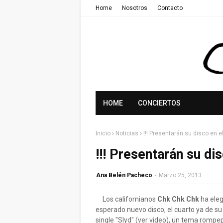
Home
Nosotros
Contacto
HOME
CONCIERTOS
Inicio
Noticias
!!! Presentarán su disco en e
!!! Presentarán su di
Ana Belén Pacheco
-
Marzo 25, 2013
Los californianos
Chk Chk Chk
ha eleg
esperado nuevo disco, el cuarto ya de su
single "Slyd" (ver video), un tema rompe