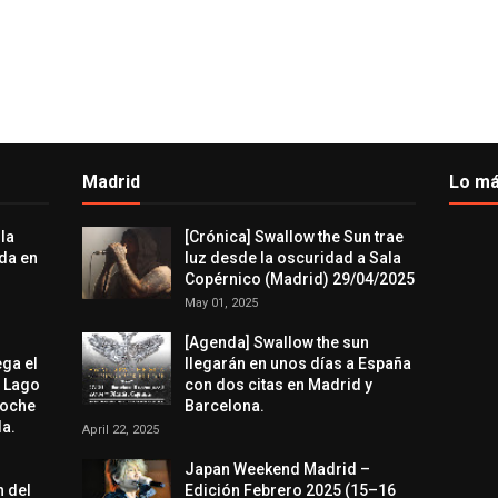
Madrid
Lo má
 la
[Crónica] Swallow the Sun trae
da en
luz desde la oscuridad a Sala
Copérnico (Madrid) 29/04/2025
May 01, 2025
[Agenda] Swallow the sun
ega el
llegarán en unos días a España
l Lago
con dos citas en Madrid y
noche
Barcelona.
a.
April 22, 2025
Japan Weekend Madrid –
n del
Edición Febrero 2025 (15–16