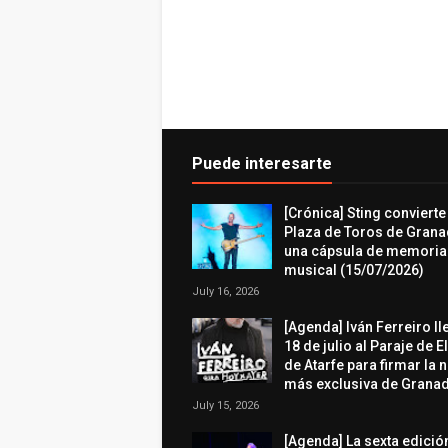
Puede interesarte
[Crónica] Sting convierte
Plaza de Toros de Grana
una cápsula de memoria
musical (15/07/2026)
July 16, 2026
[Agenda] Iván Ferreiro ll
18 de julio al Paraje de E
de Atarfe para firmar la 
más exclusiva de Granad
July 15, 2026
[Agenda] La sexta edició