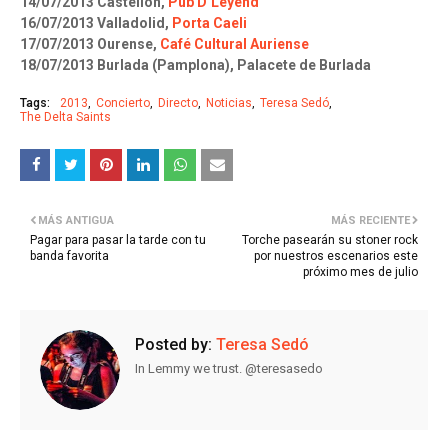
14/07/2013 Castellón,
Pub D’Leyend
16/07/2013 Valladolid,
Porta Caeli
17/07/2013 Ourense,
Café Cultural Auriense
18/07/2013 Burlada (Pamplona), Palacete de Burlada
Tags:
2013
Concierto
Directo
Noticias
Teresa Sedó
The Delta Saints
MÁS ANTIGUA
MÁS RECIENTE
Pagar para pasar la tarde con tu
Torche pasearán su stoner rock
banda favorita
por nuestros escenarios este
próximo mes de julio
Posted by:
Teresa Sedó
In Lemmy we trust. @teresasedo