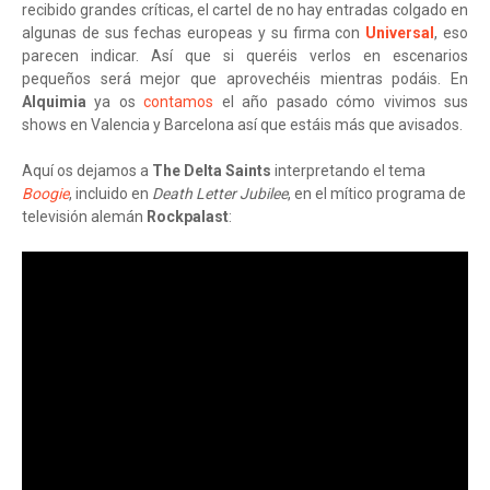
recibido grandes críticas, el cartel de no hay entradas colgado en
algunas de sus fechas europeas y su firma con
Universal
, eso
parecen indicar. Así que si queréis verlos en escenarios
pequeños será mejor que aprovechéis mientras podáis. En
Alquimia
ya os
contamos
el año pasado cómo vivimos sus
shows en Valencia y Barcelona así que estáis más que avisados.
Aquí os dejamos a
The Delta Saints
interpretando el tema
Boogie
, incluido en
Death Letter Jubilee
, en el mítico programa de
televisión alemán
Rockpalast
: