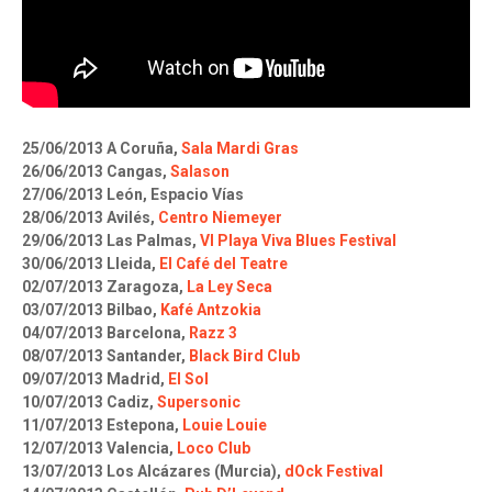
25/06/2013 A Coruña,
Sala Mardi Gras
26/06/2013 Cangas,
Salason
27/06/2013 León, Espacio Vías
28/06/2013 Avilés,
Centro Niemeyer
29/06/2013 Las Palmas,
VI Playa Viva Blues Festival
30/06/2013 Lleida,
El Café del Teatre
02/07/2013 Zaragoza,
La Ley Seca
03/07/2013 Bilbao,
Kafé Antzokia
04/07/2013 Barcelona,
Razz 3
08/07/2013 Santander,
Black Bird Club
09/07/2013 Madrid,
El Sol
10/07/2013 Cadiz,
Supersonic
11/07/2013 Estepona,
Louie Louie
12/07/2013 Valencia,
Loco Club
13/07/2013 Los Alcázares (Murcia),
dOck Festival