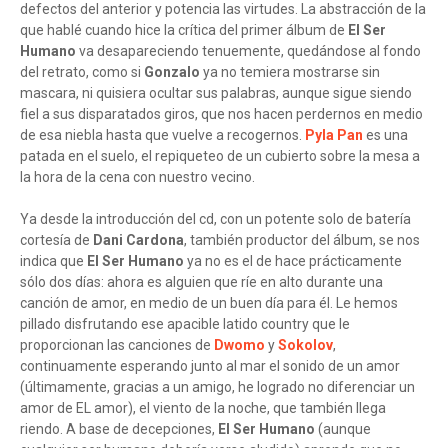
defectos del anterior y potencia las virtudes. La abstracción de la
que hablé cuando hice la crítica del primer álbum de
El Ser
Humano
va desapareciendo tenuemente, quedándose al fondo
del retrato, como si
Gonzalo
ya no temiera mostrarse sin
mascara, ni quisiera ocultar sus palabras, aunque sigue siendo
fiel a sus disparatados giros, que nos hacen perdernos en medio
de esa niebla hasta que vuelve a recogernos.
Pyla Pan
es una
patada en el suelo, el repiqueteo de un cubierto sobre la mesa a
la hora de la cena con nuestro vecino.
Ya desde la introducción del cd, con un potente solo de batería
cortesía de
Dani Cardona
, también productor del álbum, se nos
indica que
El Ser Humano
ya no es el de hace prácticamente
sólo dos días: ahora es alguien que ríe en alto durante una
canción de amor, en medio de un buen día para él. Le hemos
pillado disfrutando ese apacible latido country que le
proporcionan las canciones de
Dwomo
y
Sokolov
,
continuamente esperando junto al mar el sonido de un amor
(últimamente, gracias a un amigo, he logrado no diferenciar un
amor de EL amor), el viento de la noche, que también llega
riendo. A base de decepciones,
El Ser Humano
(aunque