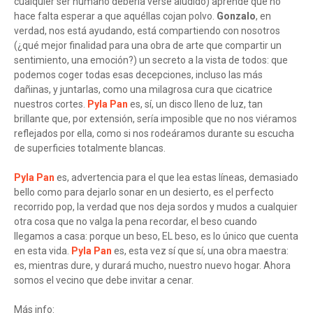
cualquier ser humano debería verse aludido) aprende que no
hace falta esperar a que aquéllas cojan polvo.
Gonzalo
, en
verdad, nos está ayudando, está compartiendo con nosotros
(¿qué mejor finalidad para una obra de arte que compartir un
sentimiento, una emoción?) un secreto a la vista de todos: que
podemos coger todas esas decepciones, incluso las más
dañinas, y juntarlas, como una milagrosa cura que cicatrice
nuestros cortes.
Pyla Pan
es, sí, un disco lleno de luz, tan
brillante que, por extensión, sería imposible que no nos viéramos
reflejados por ella, como si nos rodeáramos durante su escucha
de superficies totalmente blancas.
Pyla Pan
es, advertencia para el que lea estas líneas, demasiado
bello como para dejarlo sonar en un desierto, es el perfecto
recorrido pop, la verdad que nos deja sordos y mudos a cualquier
otra cosa que no valga la pena recordar, el beso cuando
llegamos a casa: porque un beso, EL beso, es lo único que cuenta
en esta vida.
Pyla Pan
es, esta vez sí que sí, una obra maestra:
es, mientras dure, y durará mucho, nuestro nuevo hogar. Ahora
somos el vecino que debe invitar a cenar.
Más info: