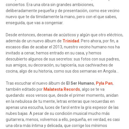
conciertos. Era una obra sin grandes ambiciones,
deliberadamente pequeña y de presentación, como ese vecino
nuevo que te da tímidamente la mano, pero con el que sabes,
enseguida, que vas a congeniar.
Desde entonces, decenas de acústicos y algún que otro eléctrico,
además de un nuevo álbum de
Trinidad
. Pero ahora, por fin, a
escasos días de acabar el 2013, nuestro vecino humano nos ha
invitado a cenar, hemos entrado en su casa, y hemos
descubierto algunos de sus secretos: sus fotos con sus padres,
sus amigos, su decoración, su tapicería, sus cachivaches de
cocina, algo de su historia, como sus dos semanas en Angola...
Tras escuchar el nuevo álbum de
El Ser Humano
,
Pyla Pan
,
también editado por
Malatesta Records
, algo se te va
quedando: esos versos que, desde el primer momento, anidan
en la nebulosa de tu mente, letras enteras que recuerdas en
apenas una escucha, luces de farol entre la gris espesor de las
nubes bajas. A pesar de su condición musical mucho más
guitarrera, menos, volvemos a ello, pequeña, en verdad, es casi
una obra más íntima y delicada, que corrige los mínimos