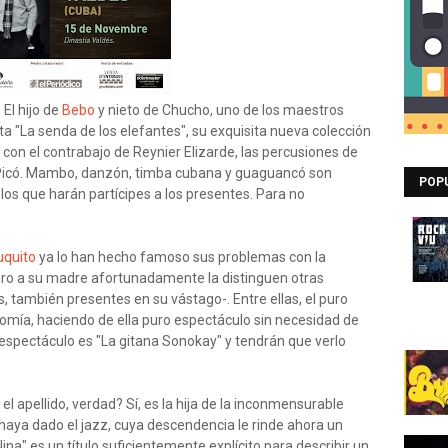
. El hijo de
Bebo
y nieto de Chucho, uno de los maestros
ta "La senda de los elefantes", su exquisita nueva colección
on el contrabajo de Reynier Elizarde, las percusiones de
s Picó. Mambo, danzón, timba cubana y guaguancó son
POP
los que harán partícipes a los presentes. Para no
uquito
ya lo han hecho famoso sus problemas con la
pero a su madre afortunadamente la distinguen otras
, también presentes en su vástago-. Entre ellas, el puro
omía, haciendo de ella puro espectáculo sin necesidad de
 espectáculo es "La gitana Sonokay" y tendrán que verlo
 el apellido, verdad? Sí, es la hija de la inconmensurable
haya dado el jazz, cuya descendencia le rinde ahora un
ina" es un título suficientemente explícito para describir un