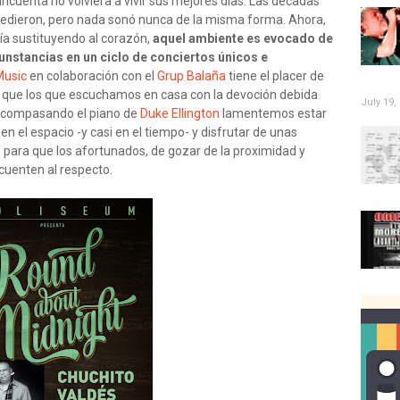
incuenta no volviera a vivir sus mejores días. Las décadas
cedieron, pero nada sonó nunca de la misma forma. Ahora,
ía sustituyendo al corazón,
aquel ambiente es evocado de
cunstancias en un ciclo de conciertos únicos e
Music
en colaboración con el
Grup Balaña
tiene el placer de
 que los que escuchamos en casa con la devoción debida
July 19,
compasando el piano de
Duke Ellington
lamentemos estar
en el espacio -y casi en el tiempo- y disfrutar de unas
s
para que los afortunados, de gozar de la proximidad y
 cuenten al respecto.