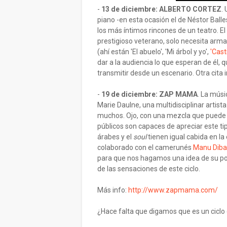
-
13 de diciembre: ALBERTO CORTEZ
.
piano -en esta ocasión el de Néstor Ball
los más íntimos rincones de un teatro. El
prestigioso veterano, solo necesita arma
(ahí están 'El abuelo', 'Mi árbol y yo',
'Casti
dar a la audiencia lo que esperan de él, q
transmitir desde un escenario. Otra cita i
-
19 de diciembre: ZAP MAMA
. La músi
Marie Daulne, una multidisciplinar artis
muchos. Ojo, con una mezcla que puede s
públicos son capaces de apreciar este ti
árabes y el
soul
tienen igual cabida en l
colaborado con el camerunés
Manu Dib
para que nos hagamos una idea de su pol
de las sensaciones de este ciclo.
Más info:
http://www.zapmama.com/
¿Hace falta que digamos que es un ciclo 