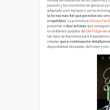
dorada del Hollywood de los cuarenta y c
pasaron y los momentos de gloria se su
adaptado a los tiempos y con la tecnolog
la forma más fiel que permiten las cir
irrepetibles
. La promotora
Serious Fan 
presentar a
diez artistas
que consiguen
los brillantes quejidos de
Ella Fitzgerald
a
tan lejos de Barcelona para trasladarnos 
veladas
que a continuación detallamo
disponibilidad deseadas, disfruten y nos