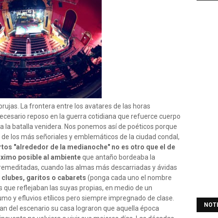
brujas. La frontera entre los avatares de las horas
 necesario reposo en la guerra cotidiana que refuerce cuerpo
a la batalla venidera. Nos ponemos así de poéticos porque
o de los más señoriales y emblemáticos de la ciudad condal,
rtos "alrededor de la medianoche" no es otro que el de
áximo posible al ambiente
que antaño bordeaba la
premeditadas, cuando las almas más descarriadas y ávidas
 clubes, garitos o cabarets
(ponga cada uno el nombre
 que reflejaban las suyas propias, en medio de un
mo y efluvios etílicos pero siempre impregnado de clase.
NOT
ían del escenario su casa lograron que aquella época