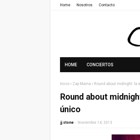
Home
Nosotros
Contacto
HOME
CONCIERTOS
Inicio
Zap Mama
Round about midnight: la e
Round about midnight:
único
jj stone
-
Noviembre 14, 2013