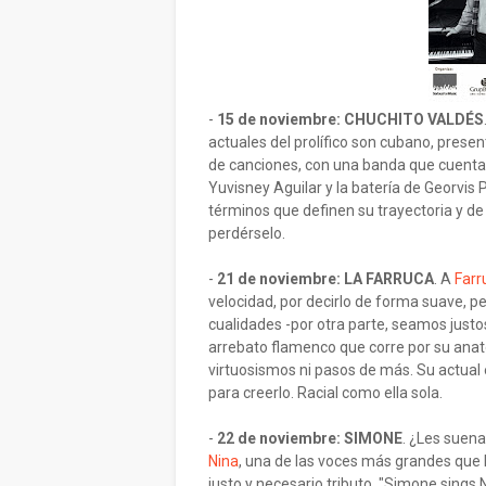
-
15 de noviembre: CHUCHITO VALDÉS
actuales del prolífico son cubano, presen
de canciones, con una banda que cuenta c
Yuvisney Aguilar y la batería de Georvi
términos que definen su trayectoria y de 
perdérselo.
-
21 de noviembre: LA FARRUCA
. A
Farr
velocidad, por decirlo de forma suave, 
cualidades -por otra parte, seamos justos
arrebato flamenco que corre por su anat
virtuosismos ni pasos de más. Su actual
para creerlo. Racial como ella sola.
-
22 de noviembre: SIMONE
. ¿Les suena
Nina
, una de las voces más grandes que 
justo y necesario tributo. "Simone sings N