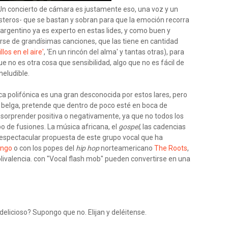
 Un concierto de cámara es justamente eso, una voz y un
esteros- que se bastan y sobran para que la emoción recorra
 argentino ya es experto en estas lides, y como buen y
rse de grandísimas canciones, que las tiene en cantidad
llos en el aire'
, 'En un rincón del alma' y tantas otras), para
ue no es otra cosa que sensibilidad, algo que no es fácil de
neludible.
ca polifónica es una gran desconocida por estos lares, pero
ta belga, pretende que dentro de poco esté en boca de
orprender positiva o negativamente, ya que no todos los
po de fusiones. La música africana, el
gospel
, las cadencias
a espectacular propuesta de este grupo vocal que ha
ango
o con los popes del
hip hop
norteamericano
The Roots
,
ivalencia. con "Vocal flash mob" pueden convertirse en una
delicioso? Supongo que no. Elijan y deléitense.