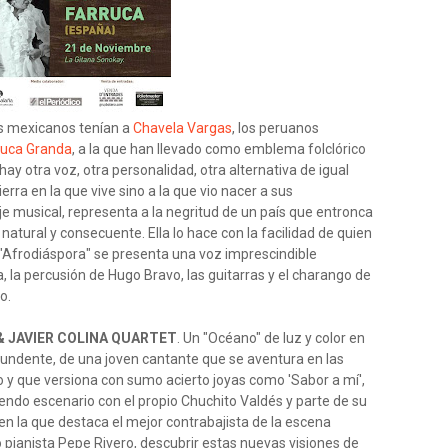
los mexicanos tenían a
Chavela Vargas
, los peruanos
uca Granda
, a la que han llevado como emblema folclórico
y otra voz, otra personalidad, otra alternativa de igual
ierra en la que vive sino a la que vio nacer a sus
e musical, representa a la negritud de un país que entronca
natural y consecuente. Ella lo hace con la facilidad de quien
 "Afrodiáspora" se presenta una voz imprescindible
la percusión de Hugo Bravo, las guitarras y el charango de
o.
& JAVIER COLINA QUARTET
. Un "Océano" de luz y color en
undente, de una joven cantante que se aventura en las
go y que versiona con sumo acierto joyas como 'Sabor a mí',
endo escenario con el propio Chuchito Valdés y parte de su
 en la que destaca el mejor contrabajista de la escena
to pianista Pepe Rivero, descubrir estas nuevas visiones de