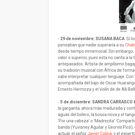
-
29 de noviembre: SUSANA BACA
. Si 
pensaban que nadie superaría a su
Chab
desde tiempo inmemorial. Sin embargo, ha
valor o superior, pues esta no canta a la t
antepasados. Artista de amplísimo bagaj
su tradición musical con África de forma 
sabe interpretar cualquier lenguaje. Con
acompañada del bajo de Oscar Huaranga, 
Ernesto Hermoza y el violín de de Alli Bell
-
5 de diciembre: SANDRA CARRASCO 
la garganta, ahora más madurada y cont
aguas del bolero, la bossa nova y el tan
'Por una cabeza' o 'Madrecita'. Comparti
banda (Yuvisney Aguilar y Georvis Picó),
actual, el señor
Javier Colina
, y el exper