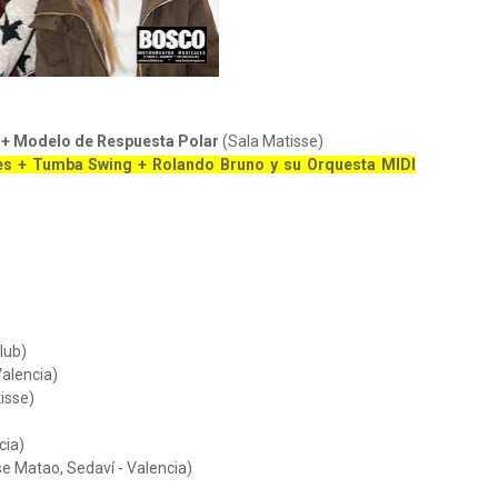
 + Modelo de Respuesta Polar
(Sala Matisse)
les + Tumba Swing + Rolando Bruno y su Orquesta MIDI
Club)
Valencia)
isse)
cia)
e Matao, Sedaví - Valencia)