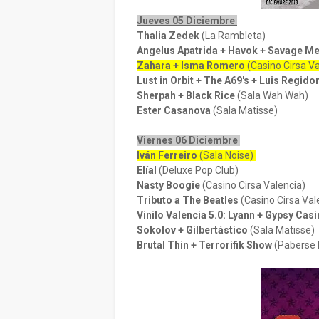
Jueves 05 Diciembre
Thalia Zedek
(La Rambleta)
Angelus Apatrida + Havok + Savage M
Zahara + Isma Romero
(Casino Cirsa V
Lust in Orbit + The A69's + Luis Regido
Sherpah + Black Rice
(Sala Wah Wah)
Ester Casanova
(Sala Matisse)
Viernes 06 Diciembre
Iván Ferreiro
(Sala Noise)
Elíal
(Deluxe Pop Club)
Nasty Boogie
(Casino Cirsa Valencia)
Tributo a The Beatles
(Casino Cirsa Val
Vinilo Valencia 5.0: Lyann + Gypsy Cas
Sokolov + Gilbertástico
(Sala Matisse)
Brutal Thin + Terrorifik Show
(Paberse 