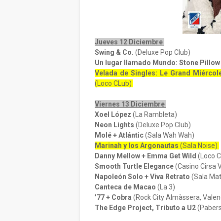
Jueves 12 Diciembre
Swing & Co.
(Deluxe Pop Club)
Un lugar llamado Mundo: Stone Pillow
Velada de Singles: Le Grand Miérco
(Loco CLub)
Viernes 13 Diciembre
Xoel López
(La Rambleta)
Neon Lights
(Deluxe Pop Club)
Molé + Atlántic
(Sala Wah Wah)
Marinah y los Argonautas
(Sala Noise)
Danny Mellow + Emma Get Wild
(Loco 
Smooth Turtle Elegance
(Casino Cirsa 
Napoleón Solo + Viva Retrato
(Sala Mat
Canteca de Macao
(La 3)
’77 + Cobra
(Rock City Almàssera, Valen
The Edge Project, Tributo a U2
(Pabers