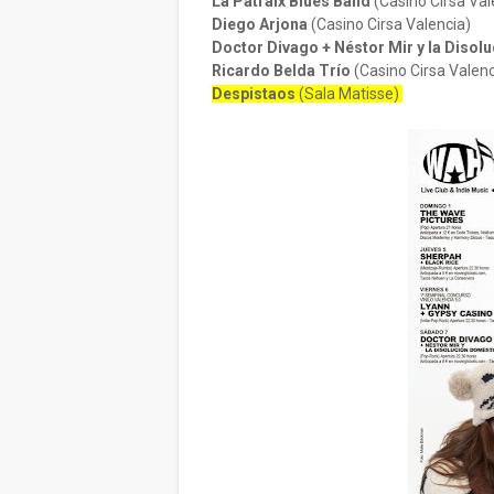
La Patraix Blues Band
(Casino Cirsa Val
Diego Arjona
(Casino Cirsa Valencia)
Doctor Divago + Néstor Mir y la Disol
Ricardo Belda Trío
(Casino Cirsa Valen
Despistaos
(Sala Matisse)