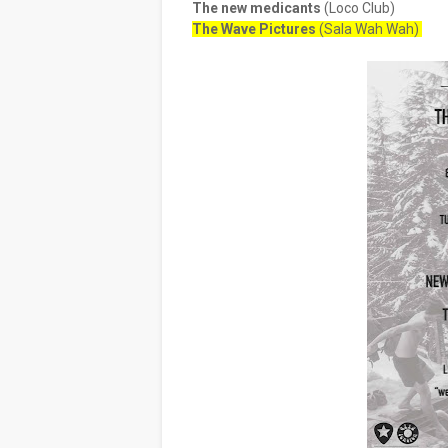
The new medicants
(Loco Club)
The Wave Pictures
(Sala Wah Wah)