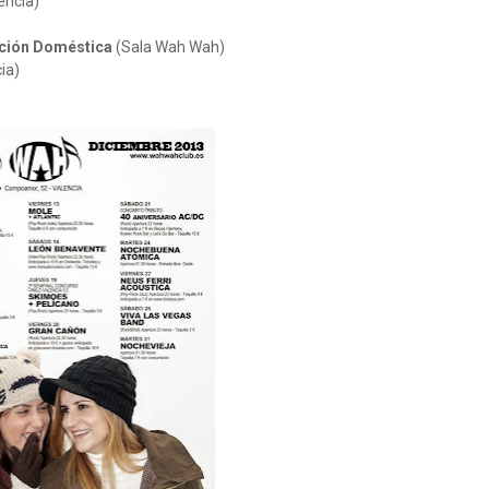
encia)
ución Doméstica
(Sala Wah Wah)
cia)