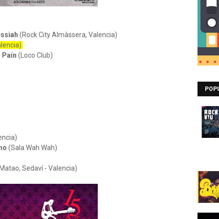
essiah
(Rock City Almàssera, Valencia)
alencia)
r Paín
(Loco Club)
POP
encia)
ino
(Sala Wah Wah)
Matao, Sedaví - Valencia)