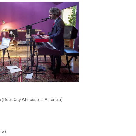
s
(Rock City Almàssera, Valencia)
era)