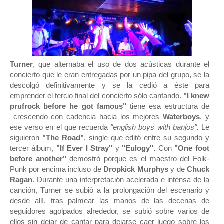
Turner
, que alternaba el uso de dos acústicas durante el
concierto que le eran entregadas por un pipa del grupo, se la
descolgó definitivamente y se la cedió a éste para
emprender el tercio final del concierto sólo cantando.
"I knew
prufrock before he got famous"
tiene esa estructura de
crescendo con cadencia hacia los mejores
Waterboys
, y
ese verso en el que recuerda
"english boys with banjos".
Le
siguieron
"The Road"
, single que editó entre su segundo y
tercer álbum,
"If Ever I Stray"
y
"Eulogy".
Con
"One foot
before another"
demostró porque es el maestro del Folk-
Punk por encima incluso de
Dropkick Murphys
y de
Chuck
Ragan
. Durante una interpretación acelerada e intensa de la
canción, Turner se subió a la prolongación del escenario y
desde allí, tras palmear las manos de las decenas de
seguidores agolpados alrededor, se subió sobre varios de
ellos sin dejar de cantar para dejarse caer luego sobre los