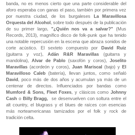
banda, no es menos cierto que una parte considerable del
aforo esperaba con ganas el paso, también por primera vez
por nuestra ciudad, de los burgaleses
La Maravillosa
Orquesta del Alcohol
, sobre todo después de la publicación
de su primer largo,
"¿Quién nos va a salvar?"
(Mus
Records, 2013), magnífico disco de folk-punk que ha tenido
una notable repercusión en la escena que abraza sonidos de
corte acústico. El sexteto compuesto por
David Ruiz
(guitarra y voz),
Adán R&R Maravillas
(guitarra y
mandolina),
Alvar de Pablo
(saxofón y coros),
Joselito
Maravillas
(acordeón y coros),
Juan Mariscal
(bajo) y
El
Maravilloso Caleb
(batería), llevan juntos, como señaló
David
, poco más de dos años y acumulan ya más de un
centenar de directos. Influenciados por bandas como
Mumford & Sons, Fleet Foxes
, y clásicos como
Johnny
Cash
o
Billy Bragg,
se desenvuelven con soltura entre el
alt country, el blugrass y el blues de raíces con esencias
más norteamericanas tamizados por el folk y rock de
tradición celta.