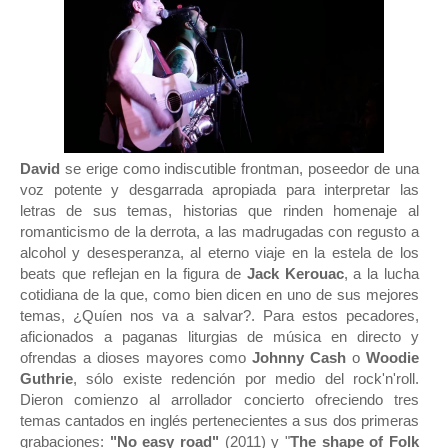
David
se erige como indiscutible frontman, poseedor de una
voz potente y desgarrada apropiada para interpretar las
letras de sus temas, historias que rinden homenaje al
romanticismo de la derrota, a las madrugadas con regusto a
alcohol y desesperanza, al eterno viaje en la estela de los
beats que reflejan en la figura de
Jack Kerouac
, a la lucha
cotidiana de la que, como bien dicen en uno de sus mejores
temas, ¿Quíen nos va a salvar?. Para estos pecadores,
aficionados a paganas liturgias de música en directo y
ofrendas a dioses mayores como
Johnny Cash
o
Woodie
Guthrie
, sólo existe redención por medio del rock'n'roll.
Dieron comienzo al arrollador concierto ofreciendo tres
temas cantados en inglés pertenecientes a sus dos primeras
grabaciones:
"No easy road"
(2011) y "
The shape of Folk