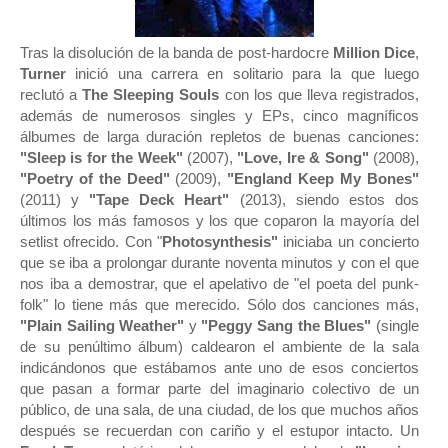
Tras la disolución de la banda de post-hardocre
Million Dice
,
Turner
inició una carrera en solitario para la que luego
reclutó a
The Sleeping Souls
con los que lleva registrados,
además de numerosos singles y EPs, cinco magníficos
álbumes de larga duración repletos de buenas canciones:
"Sleep is for the Week"
(2007),
"Love, Ire & Song"
(2008),
"Poetry of the Deed"
(2009),
"England Keep My Bones"
(2011) y
"Tape Deck Heart"
(2013), siendo estos dos
últimos los más famosos y los que coparon la mayoría del
setlist ofrecido. Con "
Photosynthesis"
iniciaba un concierto
que se iba a prolongar durante noventa minutos y con el que
nos iba a demostrar, que el apelativo de "el poeta del punk-
folk" lo tiene más que merecido. Sólo dos canciones más,
"Plain Sailing Weather"
y
"Peggy Sang the Blues"
(single
de su penúltimo álbum) caldearon el ambiente de la sala
indicándonos que estábamos ante uno de esos conciertos
que pasan a formar parte del imaginario colectivo de un
público, de una sala, de una ciudad, de los que muchos años
después se recuerdan con cariño y el estupor intacto. Un