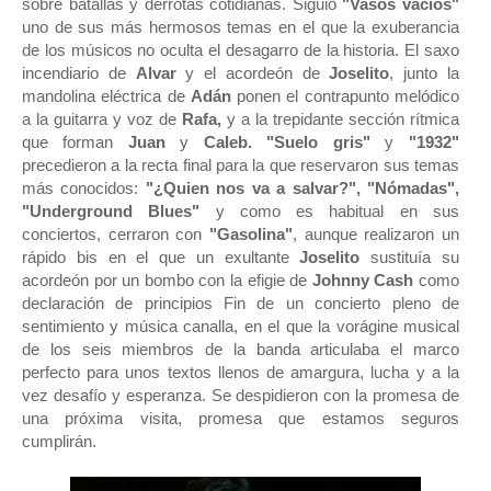
sobre batallas y derrotas cotidianas. Siguió
"Vasos vacíos"
uno de sus más hermosos temas en el que la exuberancia
de los músicos no oculta el desagarro de la historia. El saxo
incendiario de
Alvar
y el acordeón de
Joselito
, junto la
mandolina eléctrica de
Adán
ponen el contrapunto melódico
a la guitarra y voz de
Rafa,
y a la trepidante sección rítmica
que forman
Juan
y
Caleb. "Suelo gris"
y
"1932"
precedieron a la recta final para la que reservaron sus temas
más conocidos:
"¿Quien nos va a salvar?", "Nómadas",
"Underground Blues"
y como es habitual en sus
conciertos, cerraron con
"Gasolina"
, aunque realizaron un
rápido bis en el que un exultante
Joselito
sustituía su
acordeón por un bombo con la efigie de
Johnny Cash
como
declaración de principios Fin de un concierto pleno de
sentimiento y música canalla, en el que la vorágine musical
de los seis miembros de la banda articulaba el marco
perfecto para unos textos llenos de amargura, lucha y a la
vez desafío y esperanza. Se despidieron con la promesa de
una próxima visita, promesa que estamos seguros
cumplirán.