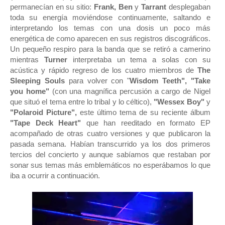
permanecían en su sitio:
Frank, Ben
y
Tarrant
desplegaban
toda su energía moviéndose continuamente, saltando e
interpretando los temas con una dosis un poco más
energética de como aparecen en sus registros discográficos.
Un pequeño respiro para la banda que se retiró a camerino
mientras
Turner
interpretaba un tema a solas con su
acústica y rápido regreso de los cuatro miembros de
The
Sleeping Souls
para volver con "
Wisdom Teeth", "Take
you home"
(con una magnífica percusión a cargo de Nigel
que situó el tema entre lo tribal y lo céltico),
"Wessex Boy"
y
"Polaroid Picture",
este último tema de su reciente álbum
"Tape Deck Heart"
que han reeditado en formato EP
acompañado de otras cuatro versiones y que publicaron la
pasada semana. Habían transcurrido ya los dos primeros
tercios del concierto y aunque sabíamos que restaban por
sonar sus temas más emblemáticos no esperábamos lo que
iba a ocurrir a continuación.