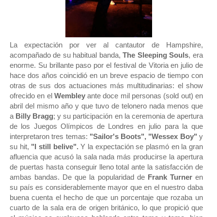
La expectación por ver al cantautor de Hampshire,
acompañado de su habitual banda,
The Sleeping Souls
, era
enorme. Su brillante paso por el festival de Vitoria en julio de
hace dos años coincidió en un breve espacio de tiempo con
otras de sus dos actuaciones más multitudinarias: el show
ofrecido en el
Wembley
ante doce mil personas (sold out) en
abril del mismo año y que tuvo de telonero nada menos que
a
Billy Bragg
; y su participación en la ceremonia de apertura
de los Juegos Olímpicos de Londres en julio para la que
interpretaron tres temas:
"Sailor's Boots", "Wessex Boy"
y
su hit,
"I still belive".
Y la expectación se plasmó en la gran
afluencia que acusó la sala nada más producirse la apertura
de puertas hasta conseguir lleno total ante la satisfacción de
ambas bandas. De que la popularidad de
Frank Turner
en
su país es considerablemente mayor que en el nuestro daba
buena cuenta el hecho de que un porcentaje que rozaba un
cuarto de la sala era de origen británico, lo que propició que