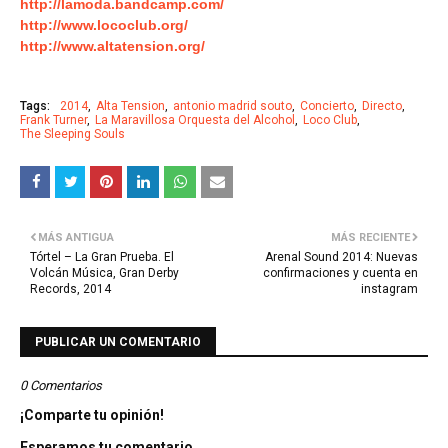
http://lamoda.bandcamp.com/
http://www.lococlub.org/
http://www.altatension.org/
Tags:
2014
Alta Tension
antonio madrid souto
Concierto
Directo
Frank Turner
La Maravillosa Orquesta del Alcohol
Loco Club
The Sleeping Souls
MÁS ANTIGUA
MÁS RECIENTE
Tórtel – La Gran Prueba. El
Arenal Sound 2014: Nuevas
Volcán Música, Gran Derby
confirmaciones‏ y cuenta en
Records, 2014
instagram
PUBLICAR UN COMENTARIO
0 Comentarios
¡Comparte tu opinión!
Esperamos tu comentario