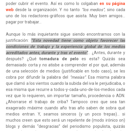
poder cubrir el evento. Así es como lo colgaban
en su página
web
desde la organización. Y no tanto
“los medios”
, sino cada
uno de los redactores-gráficos que asista. Muy bien amigos…
pagar por trabajar…
Aunque lo más inquietante sigue siendo encontrarnos con la
justificación:
“Esta novedad tiene como objeto favorecer las
condiciones de trabajo y la experiencia global de los medios
acreditados antes, durante y tras el evento”
… ¿Antes, durante y
después? ¿Qué
tomadura de pelo
es esta? Quizás sea
demasiado corta y no atisbe a comprender el por qué, además
de una selección de medios (justificable en todo caso), se les
cobra por difundir la palabra del
“mesías”
. Esa misma palabra
que clamó a los vientos cuando la subida del iva le perjudicaba, o
esa misma que recurre a todos-y-cada-uno-de-los-medios cada
vez que lo requieren, sin importar tamaño, procedencia o ADN.
¿Ahorrarse el trabajo de criba? Tampoco creo que sea tan
exagerado máxime cuando año tras año saben de sobra qué
medios entran. Y, seamos sinceros (y un poco trepas)… si
muchos creen que esto será un repelente de (modo irónico on)
blogs y demás “desgracias” del periodismo populista, quizás