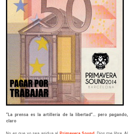
“La prensa es la artillería de la libertad”… pero pagando,
claro
No es que yo sea asidua al
Primavera Sound
, Dios me libre. Al