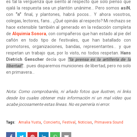
es tal la vergüenza que siento al respecto que solo pienso que
ojalá la respuesta sea un plantón unánime… Pero somos
asíN
,
con
“n”
final, y plantones, habrá pocos… Y ahora vosotros,
colegas, lectores, fans… ¿Qué opináis al respecto? Mi rechazo se
hace extensible también al generado en la redacción completa
de
Alquimia Sonora
, con compañeros que han estado al pie del
cañón en todo tipo de festivales, que han batallado con
promotores, organizaciones, bandas, representantes… y que
respetan un trabajo que, por lo visto, no todos respetan.
Hans
Dietrich Genscher
decía que
“la prensa es la artillería de la
libertad”
… pues disparemos municiones de libertad, pero no solo
en primavera...
Nota: Como comprobaréis, ni añado fotos que ilustren, ni links
desde los cuales obtener más información ni un mal vídeo que
acabe jocosamente estas líneas. No es perrería ni error.
Tags:
Amalia Yusta
Concierto
Festival
Noticias
Primavera Sound