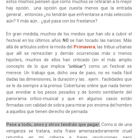
estos mismos piensen que como muchos se retirarán a lo mejor
hay opción… una opción que cuesta menos que la entrada
general… entonces ¿no tendrán que enfrentarse a más selección
aún? Y más aún… ¿qué pasa con los freelance?
En gran medida, muchos de los medios que han ido a cubrir el
festival en los últimos años
NO
se han tocado las narices. Más
allá de artículos sobre la moda del
Primavera
, las tribus urbanas
que allí se remezclan y demás ocurrencias más o menos
hipsters, muchos de ellos han criticado (en el más amplio
concepto de lo que implica
“criticar”
) como un festival se
merece. Un trabajo que, dicho sea de paso, no es nada fácil
dadas las dimensiones, la duración y las… ejem… facilidades que
se le da siempre a la prensa. Coberturas online que nada tienen
que envidiar a los pesos pesados y de bonito semblante del
panorama crítico-musical y que en algunos casos están
firmadas con calidad de sobra para mirar por encima del hombro
a aquellos que tienen derecho de pernada.
Pese a todo, unos y otros tendrán que pagar.
Como si de una
venganza se tratara, esta frase amenazadoramente cruel
retumba en mi cabeza a bajas revoluciones pero