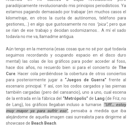
paradójicamente revolucionando mis principios periodísticos. Ya
estamos pagando demasiado por trabajar (en muchos casos el
kilometraje, en otros la cuota de autónomos, teléfono para
gestiones,…) en algo que gustosamente no nos
“pica”
, pero que
se rían de ese trabajo y decidan sodomizarnos… A mí el sado
todavía no me va, llamadme antigua.
Aún tengo en la memoria (esas cosas que no sé por qué todavía
seguimos recordando y ocupando espacio en el disco duro
mental) las colas de los gráficos para poder acceder al foso,
hace dos años, no recuerdo bien si para el concierto de
The
Cure
. Hacer cola perdiéndose la cobertura de otros conciertos
para posteriormente jugar a
“Juegos de Guerra”
frente al
escenario principal. Y así, con los codos cargados y las piernas
también cargadas (pero del cansancio), uno a uno, cual escena
de la entrada en la fábrica del
“Metrópolis”
de
Lang
(de Friz, no
de Lang), los gráficos llegaban incluso a turnarse.
“Uff… estoy
muy mayor ya para sufrir eso”
, pensaba a medida que iba
alejándome de aquella imagen casi surrealista para dirigirme al
showcase de
Beach Beach
.