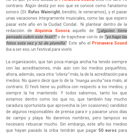
contrario. Algún desliz por eso que se conoce como fanatismo
sonoro (St.
Rufus Wainright
, bendito, le veneramos), y el pasar
unas vacaciones íntegramente musicales, como las que espero
pasar este año en la Ciudad Condal… Ni plantear dentro de la
redacción de
Alquimia Sonora
aquello de
“¿alguien tiene
pensado cubrir este festi?”
o de trapichear con lo de
“yo hago las
fotos esta vez y tú de plumilla”
. Este año el
Primavera Sound
iba a ser eso, un festival para vivirlo.
La organización, que tan poca manga ancha ha tenido siempre
con las acreditaciones, más aún con los medios pequeñitos,
ahora, además, saca otra
“oferta”
más, la de la acreditación para
medios. No quiero decir que lo de la
“manga ancha”
sea malo, al
contrario. El festi tiene su política con respecto a los medios, y
siempre la ha mantenido. Y todos sabemos, tanto los que
estamos dentro como los que no, que también hay mucho
caradura oportunista que aprovecha la (en ocasiones) candidez
de algunos responsables de prensa para ir y pasarse unos días
de campo y playa. No daremos nombres, pero tampoco es
necesario rebuscar mucho. Sin embargo, este año los medios
que hayan pasado la criba tendrán que pagar
50 euros
para