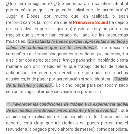
¿Qué será lo siguiente? ¿Qué pidan para un sacrificio ritual al
primer vástago que tenga cada solicitante de acreditación?
Jugar a Dioses, por mucho que, en realidad, lo sean
(reconozcamos la impronta que el
Primavera Sound
ha dejado
en los festivales que le siguieron) y valorar muy poquito a los
medios que siempre han estado del lado de las propuestas
musicales.
“La pataleta la tienes porque representas a un blog y
sabes de antemano que no te acreditarán”
, me decía un
compañero de ternas bloggeras esta mañana que, además, iba
a solicitar dos acreditaciones. Amigo parlanchín: hablándolo esta
mañana con otro medio en el que trabajo, de los de solera,
antigüedad centeneria y derecho de pernada en muchas
ocasiones, lo de pagar por acreditación ni se lo plantean:
“Págalo
de tu bolsillo y cúbrelo”
… Lo dicho: pagar para ser sodomizado
con un artilugio infernal y sin vaselina ni protección.
“…Favorecer las condiciones de trabajo y la experiencia global
de los medios acreditados antes, durante y tras el evento…”
… que
alguien siga explicándome qué significa esto. Como público
general, está claro que iré (todavía no puedo permitirme el
renunciar a lo pagado previo ahorro de meses); como periodista,