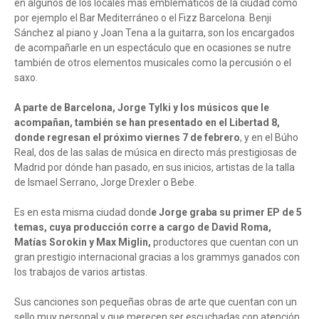
en algunos de los locales más emblemáticos de la ciudad como
por ejemplo el Bar Mediterráneo o el Fizz Barcelona. Benji
Sánchez al piano y Joan Tena a la guitarra, son los encargados
de acompañarle en un espectáculo que en ocasiones se nutre
también de otros elementos musicales como la percusión o el
saxo.
A parte de Barcelona, Jorge Tylki y los músicos que le
acompañan, también se han presentado en el Libertad 8,
donde regresan el próximo viernes 7 de febrero
, y en el Búho
Real, dos de las salas de música en directo más prestigiosas de
Madrid por dónde han pasado, en sus inicios, artistas de la talla
de Ismael Serrano, Jorge Drexler o Bebe.
Es en esta misma ciudad dond
e Jorge graba su primer EP de 5
temas, cuya producción corre a cargo de David Roma,
Matías Sorokin y Max Miglin,
productores que cuentan con un
gran prestigio internacional gracias a los grammys ganados con
los trabajos de varios artistas.
Sus canciones son pequeñas obras de arte que cuentan con un
sello muy personal y que merecen ser escuchadas con atención.