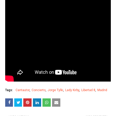
Tags:
Cantautor
Concierto
Jorge Tylki
Lady Kirby
Libertad 8
Madrid