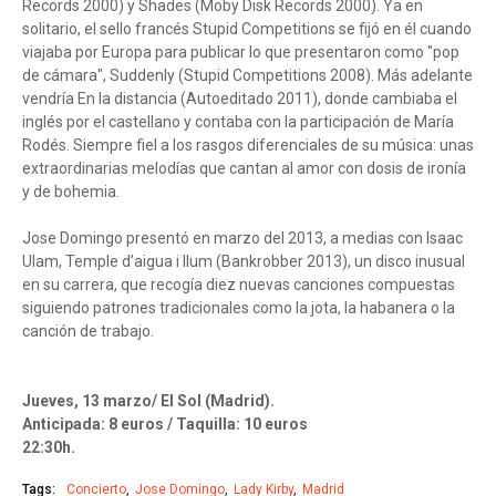
Records 2000) y Shades (Moby Disk Records 2000). Ya en
solitario, el sello francés Stupid Competitions se fijó en él cuando
viajaba por Europa para publicar lo que presentaron como "pop
de cámara", Suddenly (Stupid Competitions 2008). Más adelante
vendría En la distancia (Autoeditado 2011), donde cambiaba el
inglés por el castellano y contaba con la participación de María
Rodés. Siempre fiel a los rasgos diferenciales de su música: unas
extraordinarias melodías que cantan al amor con dosis de ironía
y de bohemia.
Jose Domingo presentó en marzo del 2013, a medias con Isaac
Ulam, Temple d’aigua i llum (Bankrobber 2013), un disco inusual
en su carrera, que recogía diez nuevas canciones compuestas
siguiendo patrones tradicionales como la jota, la habanera o la
canción de trabajo.
Jueves, 13 marzo/ El Sol (Madrid).
Anticipada: 8 euros / Taquilla: 10 euros
22:30h.
Tags:
Concierto
Jose Domingo
Lady Kirby
Madrid