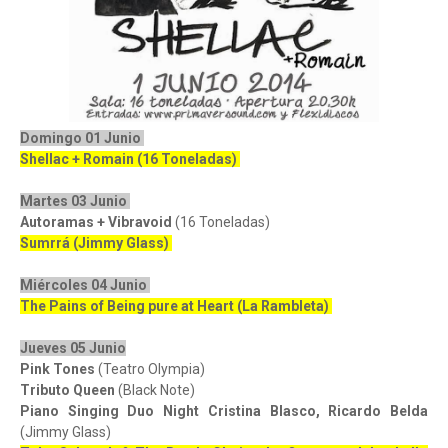
Domingo 01 Junio
Shellac + Romain (16 Toneladas)
Martes 03 Junio
Autoramas + Vibravoid
(16 Toneladas)
Sumrrá (Jimmy Glass)
Miércoles 04 Junio
The Pains of Being pure at Heart (La Rambleta)
Jueves 05 Junio
Pink Tones
(Teatro Olympia)
Tributo Queen
(Black Note)
Piano Singing Duo Night Cristina Blasco, Ricardo Belda
(Jimmy Glass)