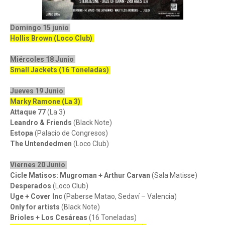
Domingo 15 junio
Hollis Brown (Loco Club)
Miércoles 18 Junio
Small Jackets (16 Toneladas)
Jueves 19 Junio
Marky Ramone (La 3)
Attaque 77
(La 3)
Leandro & Friends
(Black Note)
Estopa
(Palacio de Congresos)
The Untendedmen
(Loco Club)
Viernes 20 Junio
Cicle Matisos: Mugroman + Arthur Carvan
(Sala Matisse)
Desperados
(Loco Club)
Uge + Cover Inc
(Paberse Matao, Sedaví – Valencia)
Only for artists
(Black Note)
Brioles + Los Cesáreas
(16 Toneladas)