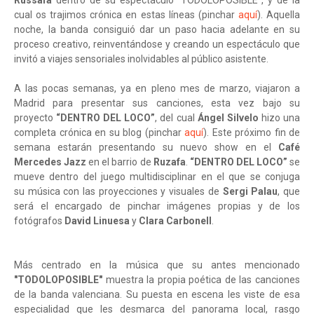
Russafa
dentro de su espectáculo "TODOLOPOSIBLE", y de la
cual os trajimos crónica en estas líneas (pinchar
aquí
). Aquella
noche, la banda consiguió dar un paso hacia adelante en su
proceso creativo, reinventándose y creando un espectáculo que
invitó a viajes sensoriales inolvidables al público asistente.
A las pocas semanas, ya en pleno mes de marzo, viajaron a
Madrid para presentar sus canciones, esta vez bajo su
proyecto
“DENTRO DEL LOCO”
, del cual
Ángel Silvelo
hizo una
completa crónica en su blog (pinchar
aquí
). Este próximo fin de
semana estarán presentando su nuevo show en el
Café
Mercedes Jazz
en el barrio de
Ruzafa
.
“DENTRO DEL LOCO”
se
mueve dentro del juego multidisciplinar en el que se conjuga
su música con las proyecciones y visuales de
Sergi Palau
, que
será el encargado de pinchar imágenes propias y de los
fotógrafos
David Linuesa
y
Clara Carbonell
.
Más centrado en la música que su antes mencionado
"TODOLOPOSIBLE"
muestra la propia poética de las canciones
de la banda valenciana. Su puesta en escena les viste de esa
especialidad que les desmarca del panorama local, rasgo