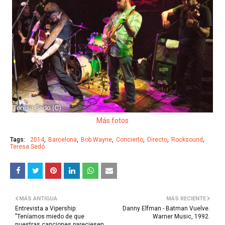
Más fotos
Tags:
2014
Barcelona
Bob Wayne
Concierto
Directo
Rocksound
Teresa Sedó
MÁS ANTIGUA
MÁS RECIENTE
Entrevista a Vipership:
Danny Elfman - Batman Vuelve.
"Teníamos miedo de que
Warner Music, 1992.
nuestras canciones pareciesen