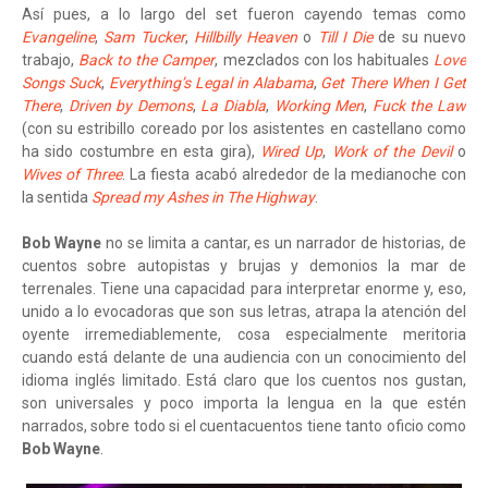
Así pues, a lo largo del set fueron cayendo temas como
Evangeline
,
Sam Tucker
,
Hillbilly Heaven
o
Till I Die
de su nuevo
trabajo,
Back to the Camper
, mezclados con los habituales
Love
Songs Suck
,
Everything’s Legal in Alabama
,
Get There When I Get
There
,
Driven by Demons
,
La Diabla
,
Working Men
,
Fuck the Law
(con su estribillo coreado por los asistentes en castellano como
ha sido costumbre en esta gira),
Wired Up
,
Work of the Devil
o
Wives of Three
. La fiesta acabó alrededor de la medianoche con
la sentida
Spread my Ashes in The Highway
.
Bob Wayne
no se limita a cantar, es un narrador de historias, de
cuentos sobre autopistas y brujas y demonios la mar de
terrenales. Tiene una capacidad para interpretar enorme y, eso,
unido a lo evocadoras que son sus letras, atrapa la atención del
oyente irremediablemente, cosa especialmente meritoria
cuando está delante de una audiencia con un conocimiento del
idioma inglés limitado. Está claro que los cuentos nos gustan,
son universales y poco importa la lengua en la que estén
narrados, sobre todo si el cuentacuentos tiene tanto oficio como
Bob Wayne
.