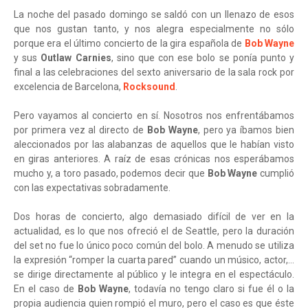
La noche del pasado domingo se saldó con un llenazo de esos
que nos gustan tanto, y nos alegra especialmente no sólo
porque era el último concierto de la gira española de
Bob Wayne
y sus
Outlaw Carnies
, sino que con ese bolo se ponía punto y
final a las celebraciones del sexto aniversario de la sala rock por
excelencia de Barcelona,
Rocksound
.
Pero vayamos al concierto en sí. Nosotros nos enfrentábamos
por primera vez al directo de
Bob Wayne
, pero ya íbamos bien
aleccionados por las alabanzas de aquellos que le habían visto
en giras anteriores. A raíz de esas crónicas nos esperábamos
mucho y, a toro pasado, podemos decir que
Bob Wayne
cumplió
con las expectativas sobradamente.
Dos horas de concierto, algo demasiado difícil de ver en la
actualidad, es lo que nos ofreció el de Seattle, pero la duración
del set no fue lo único poco común del bolo. A menudo se utiliza
la expresión “romper la cuarta pared” cuando un músico, actor,…
se dirige directamente al público y le integra en el espectáculo.
En el caso de
Bob Wayne
, todavía no tengo claro si fue él o la
propia audiencia quien rompió el muro, pero el caso es que éste