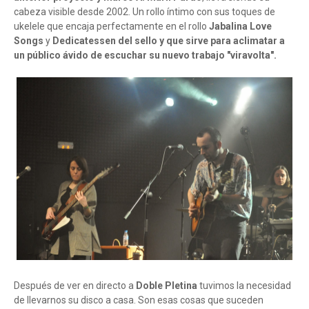
cabeza visible desde 2002. Un rollo íntimo con sus toques de
ukelele que encaja perfectamente en el rollo
Jabalina Love
Songs
y
Dedicatessen del sello y que sirve para aclimatar a
un público ávido de escuchar su nuevo trabajo "viravolta".
Después de ver en directo a
Doble Pletina
tuvimos la necesidad
de llevarnos su disco a casa. Son esas cosas que suceden