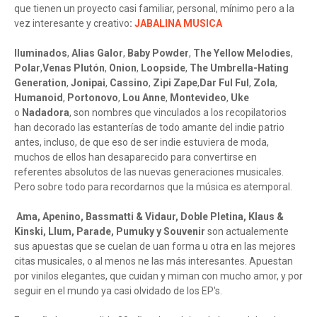
que tienen un proyecto casi familiar, personal, mínimo pero a la
vez interesante y creativo
:
JABALINA MUSICA
Iluminados
,
Alias Galor
,
Baby Powder
,
The Yellow Melodies
,
Polar
,
Venas Plutón
,
Onion
,
Loopside
,
The Umbrella-Hating
Generation
,
Jonipai
,
Cassino
,
Zipi Zape
,
Dar Ful Ful
,
Zola
,
Humanoid
,
Portonovo
,
Lou Anne
,
Montevideo
,
Uke
o
Nadadora
, son nombres que vinculados a los recopilatorios
han decorado las estanterías de todo amante del indie patrio
antes, incluso, de que eso de ser indie estuviera de moda,
muchos de ellos han desaparecido para convertirse en
referentes absolutos de las nuevas generaciones musicales.
Pero sobre todo para recordarnos que la música es atemporal.
Ama, Apenino, Bassmatti & Vidaur, Doble Pletina, Klaus &
Kinski, Llum, Parade, Pumuky y Souvenir
son actualemente
sus apuestas que se cuelan de uan forma u otra en las mejores
citas musicales, o al menos ne las más interesantes. Apuestan
por vinilos elegantes, que cuidan y miman con mucho amor, y por
seguir en el mundo ya casi olvidado de los EP's.