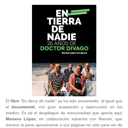
El
libro
"En tierra de nadie"
ya ha sido presentado, al igual que
el
documental
, con gran aceptación y repercusión en los
medios. Es tal el despliegue de minuciosidad que aporta aquí
Mariano López
, en colaboración estrecha con Manolo, que
merece la pena aproximarse a sus páginas no sólo para ver de