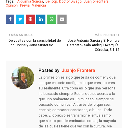
Tags:
Alquimia Sonora
Del pop
Doctor Divago
Juanjo Frontera
Opinión
Previa
Valencia
MÁS ANTIGUA
MÁS RECIENTE
De vueltas con la sensibilidad de
José Antonio García y El Hombre
Erin Corine y Jana Sustersic
Garabato - Sala Ambigú Axerquía.
Córdoba, 3.1.15
Posted by:
Juanjo Frontera
La profesión es algo que te da de comer y que,
aunque en parte configura lo que eres, no eres
TÚ realmente. Otra cosa es lo que una persona
ha buscado siempre. Eso sí que se acerca a lo
que uno realmente es. En mi caso, siempre he
buscado comunicar. A través de lo que sea:
escribir, componer canciones, dibujar... Todo
cabe. El objetivo es transmitir el entusiasmo
que siento por determinadas cosas, la mayoría
de las cuales tiene que ver con la cultura. Me