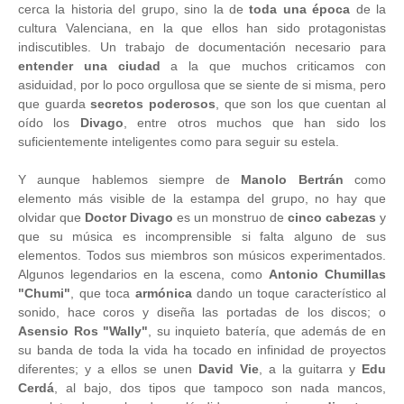
cerca la historia del grupo, sino la de
toda una época
de la
cultura Valenciana, en la que ellos han sido protagonistas
indiscutibles. Un trabajo de documentación necesario para
entender una ciudad
a la que muchos criticamos con
asiduidad, por lo poco orgullosa que se siente de si misma, pero
que guarda
secretos poderosos
, que son los que cuentan al
oído los
Divago
, entre otros muchos que han sido los
suficientemente inteligentes como para seguir su estela.
Y aunque hablemos siempre de
Manolo Bertrán
como
elemento más visible de la estampa del grupo, no hay que
olvidar que
Doctor Divago
es un monstruo de
cinco cabezas
y
que su música es incomprensible si falta alguno de sus
elementos. Todos sus miembros son músicos experimentados.
Algunos legendarios en la escena, como
Antonio Chumillas
"Chumi"
, que toca
armónica
dando un toque característico al
sonido, hace coros y diseña las portadas de los discos; o
Asensio Ros "Wally"
, su inquieto batería, que además de en
su banda de toda la vida ha tocado en infinidad de proyectos
diferentes; y a ellos se unen
David Vie
, a la guitarra y
Edu
Cerdá
, al bajo, dos tipos que tampoco son nada mancos,