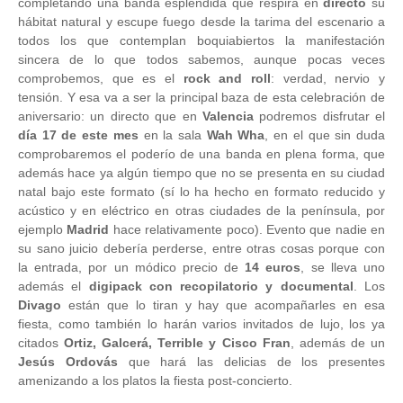
completando una banda espléndida que respira en
directo
su
hábitat natural y escupe fuego desde la tarima del escenario a
todos los que contemplan boquiabiertos la manifestación
sincera de lo que todos sabemos, aunque pocas veces
comprobemos, que es el
rock and roll
: verdad, nervio y
tensión. Y esa va a ser la principal baza de esta celebración de
aniversario: un directo que en
Valencia
podremos disfrutar el
día 17 de este mes
en la sala
Wah Wha
, en el que sin duda
comprobaremos el poderío de una banda en plena forma, que
además hace ya algún tiempo que no se presenta en su ciudad
natal bajo este formato (sí lo ha hecho en formato reducido y
acústico y en eléctrico en otras ciudades de la península, por
ejemplo
Madrid
hace relativamente poco). Evento que nadie en
su sano juicio debería perderse, entre otras cosas porque con
la entrada, por un módico precio de
14 euros
, se lleva uno
además el
digipack con recopilatorio y documental
. Los
Divago
están que lo tiran y hay que acompañarles en esa
fiesta, como también lo harán varios invitados de lujo, los ya
citados
Ortiz, Galcerá, Terrible y Cisco Fran
, además de un
Jesús Ordovás
que hará las delicias de los presentes
amenizando a los platos la fiesta post-concierto.