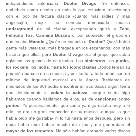
independiente valenciana:
Doctor Divago
. Yo entonces,
embebido como estaba en todo lo que estuviera relacionado
con el pop de factura clásica -cuanto más sixties y más
anglosajón, mejor- no conocía demasiada música
underground
de mi ciudad, exceptuando quizá a
Tent
,
Felpudo Tos
,
Carmina Burana
o, por supuesto, el grupo en
que tocaba
Manolo
¿Quién no conocía al
Doctor
? Quizá había
gente más veterana, más bragada en los escenarios, con más
historia que ellos, pero
Doctor Divago
era el grupo que sabía
aglutinar los gustos de casi todos. Los
siniestros
, los
punks
,
los
rockers
, los
mods
, hasta los
iconoclastas
...todos tenían su
pequeña parcela en su música y por tanto, a todo aquél con un
mínimo de inquietud musical en la época (hablamos de
mediados de los 90) podía encontrar en sus discos algún tema
que directamente le
volara la cabeza
, porque si de algo
hablamos cuando hablamos de ellos, es de
canciones como
puños
. Yo personalmente, que como ya digo estaba muy a lo
mío, no era un gran conocedor de su música -aunque lo que
había oído me gustaba- ni lo fui hasta años después, pero sin
duda había oído hablar mucho de ellos y me generaban el
mayor de los respetos
. No sólo habían grabado varios discos