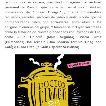
recorrido por su carrera, mezclando imágenes del
archivo
personal de Manolo
, que por lo visto es el más cuidadoso
conservador del
"museo Divago"
y guarda innumerables
recuerdos, recortes, archivos de vídeo y audio y todo tipo de
pormenorizados datos, con
entrevistas
, entre otros, a los
antiguos miembros del grupo. Y también se incluyen
sorpresas
como la filmación de nuevas grabaciones con invitados de lujo,
como
Julio Galcerá (Mala Seguida)
,
Victor Ortiz
(Huracanes)
,
Isa Terrible (Una Sonrisa Terrible, Desguace
Café)
o
Cisco Fran (la Gran Esperanza Blanca)
.