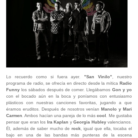
Lo recuerdo como si fuera ayer.
"San Vinilo"
, nuestro
programa de radio, se ofrecía en directo desde la mítica
Radio
Funny
los sábados después de comer. Llegábamos
Gon y yo
con el bocado aún en la boca y poníamos con entusiasmo
plásticos con nuestras canciones favoritas, jugando a que
éramos eruditos. Después de nosotros venían
Manolo y Mari
Carmen
. Ambos hacían una pareja de lo más
cool
. Me gustaba
pensar que eran los
Ira Kaplan
y
Georgia Hubley
valencianos.
Él, además de saber mucho de
rock
, igual que ella, tocaba el
bajo en una de las bandas más punteras de la escena