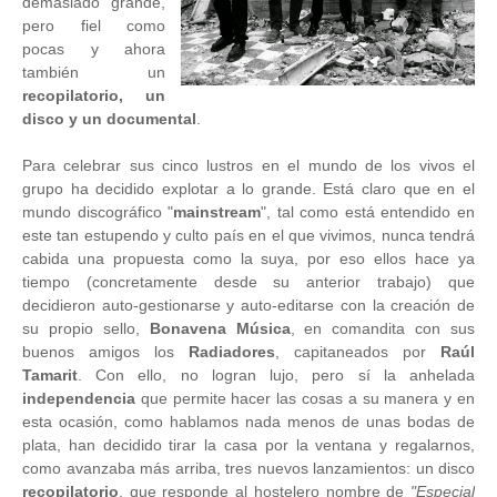
demasiado grande,
pero fiel como
pocas y ahora
también un
recopilatorio, un
disco y un documental
.
Para celebrar sus cinco lustros en el mundo de los vivos el
grupo ha decidido explotar a lo grande. Está claro que en el
mundo discográfico "
mainstream
", tal como está entendido en
este tan estupendo y culto país en el que vivimos, nunca tendrá
cabida una propuesta como la suya, por eso ellos hace ya
tiempo (concretamente desde su anterior trabajo) que
decidieron auto-gestionarse y auto-editarse con la creación de
su propio sello,
Bonavena Música
, en comandita con sus
buenos amigos los
Radiadores
, capitaneados por
Raúl
Tamarit
. Con ello, no logran lujo, pero sí la anhelada
independencia
que permite hacer las cosas a su manera y en
esta ocasión, como hablamos nada menos de unas bodas de
plata, han decidido tirar la casa por la ventana y regalarnos,
como avanzaba más arriba, tres nuevos lanzamientos: un disco
recopilatorio
, que responde al hostelero nombre de
"Especial