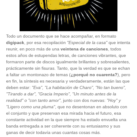
Todo un documento que se hace acompañar, en formato
digipack
, por esa recopilación
"Especial de la casa"
que intenta
reunir, en poco más de una
veintena de canciones
, todos
estos años de estupendas letras, de canciones vibrantes, que
formaron parte de discos igualmente brillantes y sobresalientes,
prácticamente sin fisuras. Tanto, que la verdad es que se echan
a faltar un montonazo de temas (
¿porqué no cuarenta?
), pero
en fin, la síntesis es necesaria y verdaderamente, están las que
deben estar:
"Eva", "La habitación de Charo", "No tan bueno",
"Tirando a dar", "Gracia Imperio", "Un minuto antes de la
realidad" o "con tanto amor"
, junto con dos nuevas:
"Hoy" y
"Ligero como una pluma"
, que no desentonan en absoluto con
el conjunto y que preservan esa mirada hacia el futuro, esa
constante actividad en la que siempre ha estado envuelta una
banda entregada a ser coherente con su entusiasmo y sus
ganas de decir todavía unas cuantas cosas más.