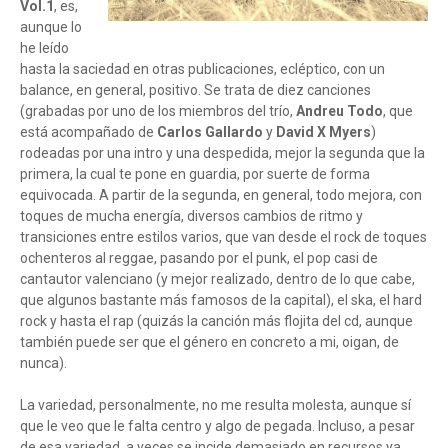
Vol.1
, es,
aunque lo
he leído
hasta la saciedad en otras publicaciones, ecléptico, con un
balance, en general, positivo. Se trata de diez canciones
(grabadas por uno de los miembros del trío,
Andreu Todo
, que
está acompañado de
Carlos Gallardo
y
David X Myers
)
rodeadas por una intro y una despedida, mejor la segunda que la
primera, la cual te pone en guardia, por suerte de forma
equivocada. A partir de la segunda, en general, todo mejora, con
toques de mucha energía, diversos cambios de ritmo y
transiciones entre estilos varios, que van desde el rock de toques
ochenteros al reggae, pasando por el punk, el pop casi de
cantautor valenciano (y mejor realizado, dentro de lo que cabe,
que algunos bastante más famosos de la capital), el ska, el hard
rock y hasta el rap (quizás la canción más flojita del cd, aunque
también puede ser que el género en concreto a mi, oigan, de
nunca).
La variedad, personalmente, no me resulta molesta, aunque sí
que le veo que le falta centro y algo de pegada. Incluso, a pesar
de esa variedad, a veces se incide demasiado en recursos ya