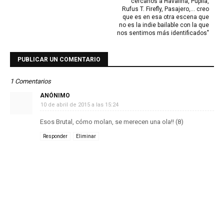
cercanos a Havalina, Pupila,
Rufus T. Firefly, Pasajero,... creo
que es en esa otra escena que
no es la indie bailable con la que
nos sentimos más identificados"
PUBLICAR UN COMENTARIO
1 Comentarios
ANÓNIMO
10 de abril de 2015 a las 15:24
Esos Brutal, cómo molan, se merecen una ola!! (8)
Responder
Eliminar