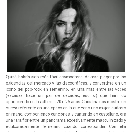
Quizá habría sido más fácil acomodarse, dejarse plegar por las
exigencias del mercado y las discográficas, y convertirse en un
icono del pop-rock en femenino, en una más entre las voces
(escasas hace un par de décadas, eso sí) que han ido
apareciendo en los últimos 20 o 25 años. Christina nos mostró un
nuevo referente en una época en la que ver a una mujer, guitarra
en mano, componiendo canciones, y cantando en castellano, era
una rara flor entre un panorama excesivamente masculinizado y
edulcoradamente femenino cuando correspondía. Con ella