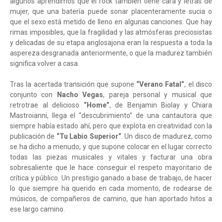
algunos aprendimos que el rock también tiene cara y letras de
mujer, que una batería puede sonar placenteramente sucia o
que el sexo está metido de lleno en algunas canciones. Que hay
rimas imposibles, que la fragilidad y las atmósferas preciosistas
y delicadas de su etapa anglosajona eran la respuesta a toda la
aspereza desgranada anteriormente, o que la madurez también
significa volver a casa.
Tras la acertada transición que supone
“Verano Fatal”
, el disco
conjunto con
Nacho Vegas
, pareja personal y musical que
retrotrae al delicioso
“Home”
, de Benjamin Biolay y Chiara
Mastroianni, llega el “descubrimiento” de una cantautora que
siempre había estado ahí, pero que explota en creatividad con la
publicación de
“Tu Labio Superior”
. Un disco de madurez, como
se ha dicho a menudo, y que supone colocar en el lugar correcto
todas las piezas musicales y vitales y facturar una obra
sobresaliente que le hace conseguir el respeto mayoritario de
crítica y público. Un prestigio ganado a base de trabajo, de hacer
lo que siempre ha querido en cada momento, de rodearse de
músicos, de compañeros de camino, que han aportado hitos a
ese largo camino.