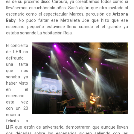
es de su próximo disco Carbura, ya coreábamos todos como si
llevásemos escuchándolo años. Sacó algún que otro invitado al
escenario como el espectacular Marcos, percusión de
Arizona
Baby
. No pudo faltar ese Metralleta Joe que hizo que ese
escenario pequeño estuviese lleno cuando el el grande ya
estaba sonando La habitación Roja.
El concierto
de
LHR
no
defraudo,
una tarta
que nos
sonaba ya
haber visto
en el
escenario
esta vez
con un 20
encima
felicito a
LHR que están de aniversario, demostraron que aunque llevan
dos décadas sobre los escenarios siguen saliendo con las