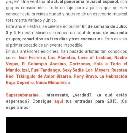
propia
”. Una ventana al
actual panorama musical español
, con
grupos consolidados. Todo un lujo para aquellos que quieran
conocer esta preciosa ciudad y nutrirse de un escenario musical
totalmente variado y único.
Este año el Festival se celebra en primer
fin de semana de Julio;
3 y 4
. En esta edición se reúnen un total de
más de cuarenta
grupos, repartidos en tres días y tres escenarios
. Esto es solo
el primer bocado de un evento irrepetible.
En sus anteriores ediciones, han pasado artistas tan conocidos
como
Iván Ferreiro
,
Los Planetas
,
Love of Lesbian
,
Nacho
Vegas
,
El Columpio Asesino
,
Corizonas
,
Hola a Todo el
Mundo
,
Izal
,
Fuel Fandango
,
Sexy Sadie
,
Lori Meyers
,
Russian
Red
,
Triángulo de Amor Bizarro
,
Pony Bravo
,
La Habitación
Roja
,
Depedro
,
Niños Mutantes
o
Supersubmarina
… Interesante, ¿verdad?, ¿a qué estás
esperando? Consigue
aquí
tus entradas para 2015. ¡Os
esperamos!