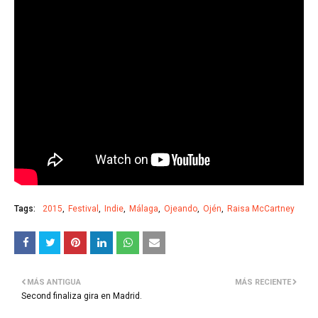
Tags:
2015
Festival
Indie
Málaga
Ojeando
Ojén
Raisa McCartney
MÁS ANTIGUA
MÁS RECIENTE
Second finaliza gira en Madrid.