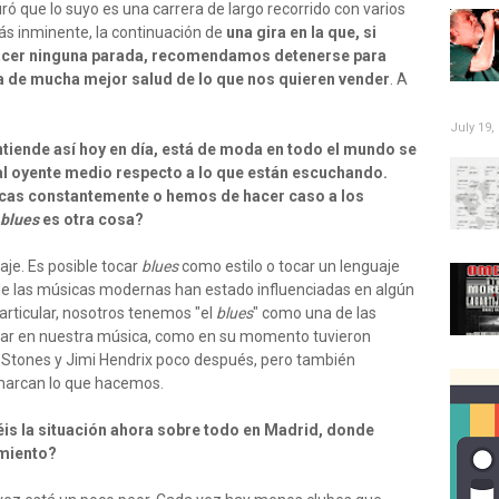
ró que lo suyo es una carrera de largo recorrido con varios
ás inminente, la continuación de
una gira en la que, si
hacer ninguna parada, recomendamos detenerse para
a de mucha mejor salud de lo que nos quieren vender
. A
July 19,
entiende así hoy en día, está de moda en todo el mundo se
al oyente medio respecto a lo que están escuchando.
cas constantemente o hemos de hacer caso a los
blues
es otra cosa?
aje. Es posible tocar
blues
como estilo o tocar un lenguaje
de las músicas modernas han estado influenciadas en algún
articular, nosotros tenemos "el
blues
" como una de las
iar en nuestra música, como en su momento tuvieron
ng Stones y Jimi Hendrix poco después, pero también
marcan lo que hacemos.
is la situación ahora sobre todo en Madrid, donde
imiento?