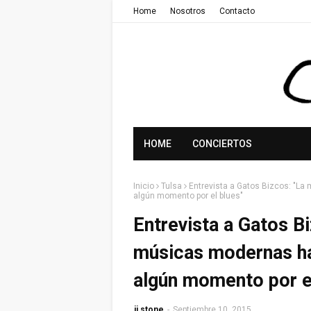
Home
Nosotros
Contacto
HOME
CONCIERTOS
Inicio
Tulsa
Entrevista a Gatos Bizcos: "La
algún momento por el blues"
Entrevista a Gatos B
músicas modernas ha
algún momento por e
jj stone
-
Septiembre 10, 2015