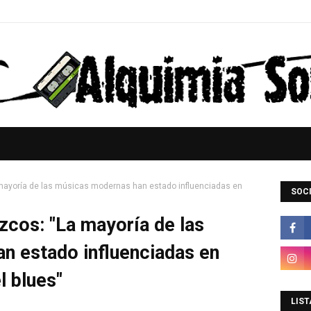
 mayoría de las músicas modernas han estado influenciadas en
SOCI
izcos: "La mayoría de las
n estado influenciadas en
l blues"
LIST