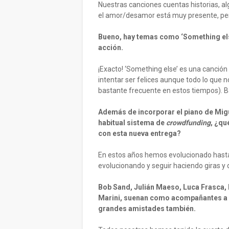
Nuestras canciones cuentas historias, a
el amor/desamor está muy presente, per
Bueno, hay temas como ‘Something else
acción.
¡Exacto! ‘Something else’ es una canció
intentar ser felices aunque todo lo que
bastante frecuente en estos tiempos). B
Además de incorporar el piano de Migu
habitual sistema de
crowdfunding
, ¿qu
con esta nueva entrega?
En estos años hemos evolucionado hasta 
evolucionando y seguir haciendo giras y d
Bob Sand, Julián Maeso, Luca Frasca, 
Marini, suenan como acompañantes a lo
grandes amistades también.