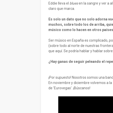
Eddie lleva el
blues
en la sangre y ver a a
claro que marca.
Es solo un dato que no solo adorna vue
muchos, sobre todo los de arriba, quie
músico como lo hacen en otros paíse
Ser músico en España es complicado, por
(sobre todo al norte de nuestras frontera
que aquí. Se podría hablar y hablar sobr
¿Hay ganas de seguir peleando el repe
¡Por supuesto! Nosotros somos una banda 
En noviembre y diciembre volvemos a la c
de ‘Eurovegas’. ¡Búscanos!