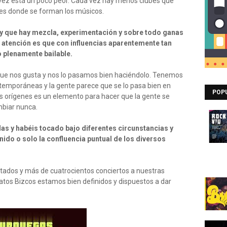
vez está un poco peor. Cada vez hay menos clubes que
es donde se forman los músicos.
 y que hay mezcla, experimentación y sobre todo ganas
a atención es que con influencias aparentemente tan
 plenamente bailable.
 que nos gusta y nos lo pasamos bien haciéndolo. Tenemos
temporáneas y la gente parece que se lo pasa bien en
POP
s orígenes es un elemento para hacer que la gente se
ambiar nunca.
las y habéis tocado bajo diferentes circunstancias y
nido o solo la confluencia puntual de los diversos
itados y más de cuatrocientos conciertos a nuestras
tos Bizcos estamos bien definidos y dispuestos a dar