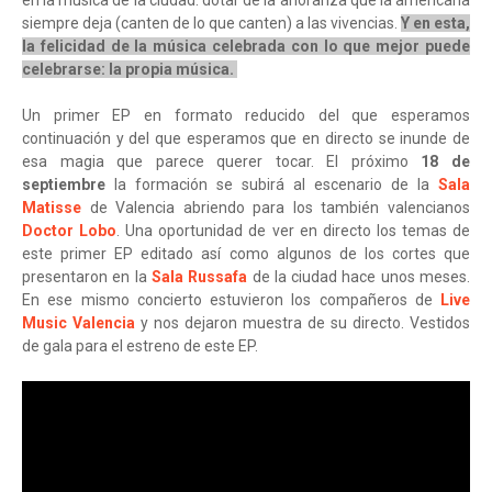
en la música de la ciudad: dotar de la añoranza que la americana
siempre deja (canten de lo que canten) a las vivencias.
Y en esta,
la felicidad de la música celebrada con lo que mejor puede
celebrarse: la propia música.
Un primer EP en formato reducido del que esperamos
continuación y del que esperamos que en directo se inunde de
esa magia que parece querer tocar. El próximo
18 de
septiembre
la formación se subirá al escenario de la
Sala
Matisse
de Valencia abriendo para los también valencianos
Doctor Lobo
. Una oportunidad de ver en directo los temas de
este primer EP editado así como algunos de los cortes que
presentaron en la
Sala Russafa
de la ciudad hace unos meses.
En ese mismo concierto estuvieron los compañeros de
Live
Music Valencia
y nos dejaron muestra de su directo. Vestidos
de gala para el estreno de este EP.