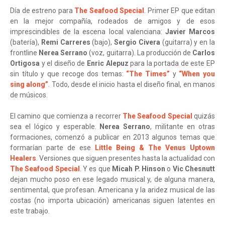
Día de estreno para
The Seafood Special
. Primer EP que editan
en la mejor compañía, rodeados de amigos y de esos
imprescindibles de la escena local valenciana:
Javier Marcos
(batería),
Remi Carreres
(bajo),
Sergio Civera
(guitarra) y en la
frontline
Nerea Serrano
(voz, guitarra). La producción de
Carlos
Ortigosa
y el diseño de
Enric Alepuz
para la portada de este EP
sin título y que recoge dos temas:
“The Times”
y
“When you
sing along”
. Todo, desde el inicio hasta el diseño final, en manos
de músicos.
El camino que comienza a recorrer
The Seafood Special
quizás
sea el lógico y esperable.
Nerea Serrano
, militante en otras
formaciones, comenzó a publicar en 2013 algunos temas que
formarían parte de ese
Little Being & The Venus Uptown
Healers
. Versiones que siguen presentes hasta la actualidad con
The Seafood Special
. Y es que
Micah P. Hinson
o
Vic Chesnutt
dejan mucho poso en ese legado musical y, de alguna manera,
sentimental, que profesan. Americana y la aridez musical de las
costas (no importa ubicación) americanas siguen latentes en
este trabajo.