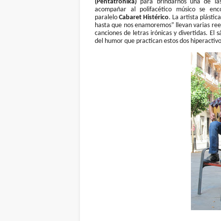
(Pentatronika)
para brindarnos una de la
acompañar al polifacético músico se en
paralelo
Cabaret Histérico
. La artista plásti
hasta que nos enamoremos” llevan varias reed
canciones de letras irónicas y divertidas. El
del humor que practican estos dos hiperactivo