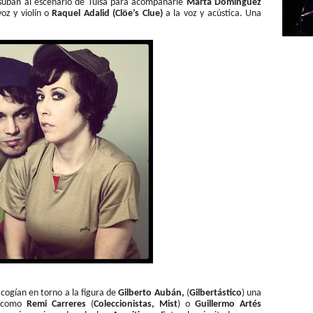
suban al escenario de Tulsa para acompañarle
Marta Dominguez
voz y violín o
Raquel Adalid (Clöe’s Clue)
a la voz y acústica. Una
cogían en torno a la figura de
Gilberto Aubán,
(
Gilbertástico
) una
os como
Remi Carreres
(
Coleccionistas, Mist
) o
Guillermo Artés