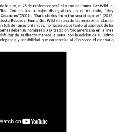
do lo alto, el 28 de noviembre será el turno de
Emma Get Wild
, el
ito
. Con cuatro trabajos discográficos en el mercado,
“Hey
 Creatures”
(2009),
“Dark stories from the secret corner”
(2012)
testa Records, Emma Get Wild
son una de las mejores bandas del
n folk de raíces británicas, no hacen ascos tanto al pop-rock de los
temas deben su nombre) o a la tradición folk americana en la línea
isfrutar de su directo merece la pena, con la edición de su último
 elegancia y sensibilidad que caracteriza al dúo sobre el escenario