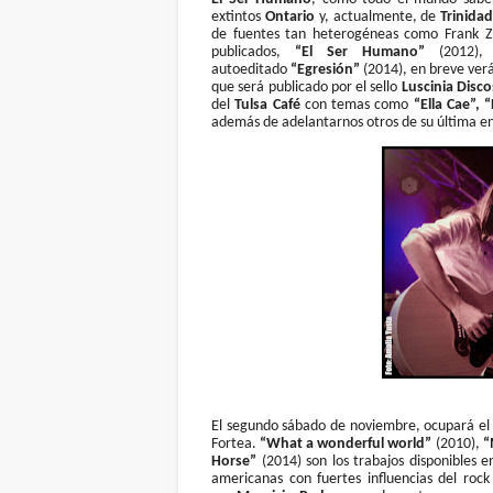
extintos
Ontario
y, actualmente, de
Trinida
de fuentes tan heterogéneas como Frank Zap
publicados,
“El Ser Humano”
(2012)
autoeditado
“Egresión”
(2014), en breve verá
que será publicado por el sello
Luscinia Disco
del
Tulsa Café
con temas como
“Ella Cae”,
además de adelantarnos otros de su última en
El segundo sábado de noviembre, ocupará el 
Fortea.
“What a wonderful world”
(2010),
“
Horse”
(2014) son los trabajos disponibles 
americanas con fuertes influencias del roc