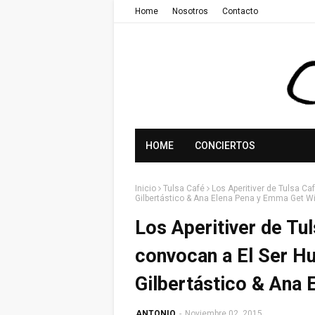
Home
Nosotros
Contacto
HOME
CONCIERTOS
Inicio
Tulsa Café
Los Aperitiver de Tulsa C
Gilbertástico & Ana Elena Pena y Emma Get Wi
Los Aperitiver de Tu
convocan a El Ser H
Gilbertástico & Ana 
ANTONIO
-
Noviembre 02, 2015