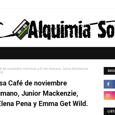
afé de noviembre convocan a El Ser Humano, Junior Mackenzie,
SOCI
ld.
lsa Café de noviembre
umano, Junior Mackenzie,
Elena Pena y Emma Get Wild.
LIST