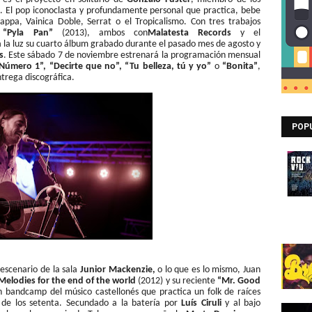
d
. El pop iconoclasta y profundamente personal que practica, bebe
pa, Vainica Doble, Serrat o el Tropicalismo. Con tres trabajos
,
“Pyla Pan”
(2013), ambos con
Malatesta Records
y el
 la luz su cuarto álbum grabado durante el pasado mes de agosto y
s
. Este sábado 7 de noviembre estrenará la programación mensual
 “Número 1”, “Decirte que no”, “Tu belleza, tú y yo”
o
“Bonita”
,
trega discográfica.
POP
escenario de la sala
Junior Mackenzie,
o lo que es lo mismo, Juan
Melodies for the end of the world
(2012) y su reciente
“Mr. Good
en bandcamp del músico castellonés que practica un folk de raíces
k de los setenta. Secundado a la batería por
Luís Ciruli
y al bajo