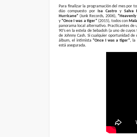
Para finalizar la programación del mes por to
dúo compuesto por
Isa Castro
y
Salva F
Hurricane”
(Junk Records, 2006),
“Heavenly
y
“Once I was a tiger”
(2015), todos con
Mala
panorama local alternativo. Practicantes de u
90’s en la estela de Sebadoh (a uno de cuyos 
de Johnny Cash. Si cualquier oportunidad de d
álbum, el intimista
“Once I was a tiger”
, la
está asegurada.