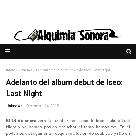
Inicio
Noticias
Adelanto del album debut de Iseo: Last Night
Adelanto del album debut de Iseo:
Last Night
Unknown
-
Diciembre 24, 2015
El 14 de enero
verá la luz el primer disco de
Iseo
titulado Last
Night y ya hemos podido escuchar el tema homónimo. En él
podemos distinguir una fresquísima fusión de soul, pop y r&b en