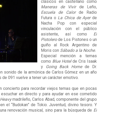
clásicos en castellano como
Maneras de Vivir
de Leño,
Escuela de Calor
de Radio
Futura o
La Chica de Ayer
de
Nacha Pop con especial
vinculación con el público
asistente, así como
El
Pistolero
de Los Pistones o un
guiño al Rock Argentino de
Moris con
Sábado a la Noche.
Especial mención a temas
como
Blue Hotel
de Cris Isaak
y
Going Back Home
de Dr.
en sonido de la armónica de Carlos Gómez en un año
 de 091 vuelve a tener un carácter emotivo.
 concierto para recordar viejos temas que en pocas
escuchar en directo y para ayudar en ese cometido
Heavy
madrileño, Carlos Abad, componente del grupo
 en el “Budokan” de Tokio.
Juventud, divino tesoro. Y
 una renovación musical, sino para la búsqueda de
El