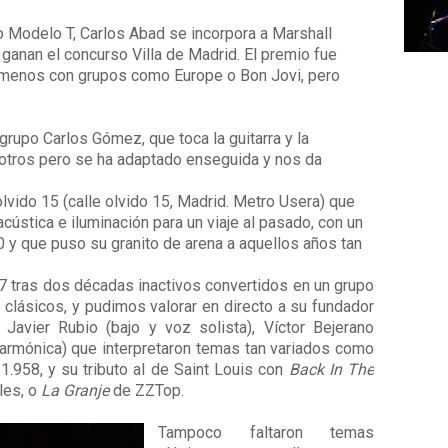
 Modelo T, Carlos Abad se incorpora a Marshall
ganan el concurso Villa de Madrid. El premio fue
 menos con grupos como Europe o Bon Jovi, pero
rupo Carlos Gómez, que toca la guitarra y la
sotros pero se ha adaptado enseguida y nos da
olvido 15 (calle olvido 15, Madrid. Metro Usera) que
ústica e iluminación para un viaje al pasado, con un
0 y que puso su granito de arena a aquellos años tan
7 tras dos décadas inactivos convertidos en un grupo
clásicos, y pudimos valorar en directo a su fundador
 Javier Rubio (bajo y voz solista), Víctor Bejerano
y armónica) que interpretaron temas tan variados como
1.958, y su tributo al de Saint Louis con
Back In The
les, o
La Granje
de ZZTop.
Tampoco faltaron temas