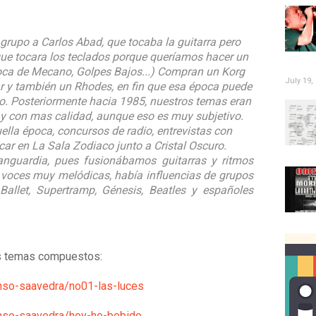
grupo a Carlos Abad, que tocaba la guitarra pero
ue tocara los teclados porque queríamos hacer un
poca de Mecano, Golpes Bajos...) Compran un Korg
July 19,
r y también un Rhodes, en fin que esa época puede
o. Posteriormente hacia 1985, nuestros temas eran
y con mas calidad, aunque eso es muy subjetivo.
la época, concursos de radio, entrevistas con
car en La Sala Zodiaco junto a Cristal Oscuro.
nguardia, pues fusionábamos guitarras y ritmos
y voces muy melódicas, había influencias de grupos
allet, Supertramp, Génesis, Beatles y españoles
os temas compuestos:
onso-saavedra/no01-las-luces
onso-saavedra/hoy-he-bebido