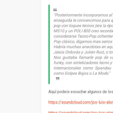
“Posteriormente incorporamos al 
enseguida le convencimos para q
pop con toques tecnos (era la é
MS10 y un POLI 800 creo recorda
considerarse Tecno-Pop ochenter
Pop clásico, digamos mas serios 
Habría muchas anecdotas en aquel
Jesús Ordovás y Julián Ruiz, o to
Nos gustaba llamarle pop de va
funky, con sintetizadores tecno 
internacionales como Spandau B
como Golpes Bajos o La Mode."
Aquí podeis escuchar algunos de l
https://soundcloud.com/jos-luis-al
https://soundcloud.com/jos-luis-al