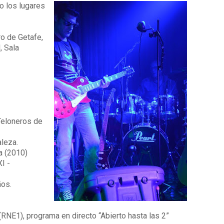
o los lugares
ro de Getafe,
, Sala
Teloneros de
leza.
a (2010)
I -
ños.
RNE1), programa en directo “Abierto hasta las 2”