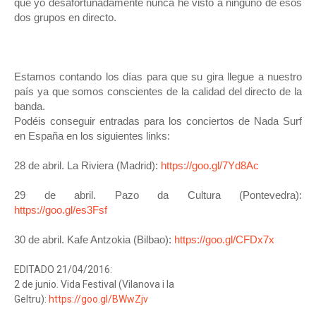
que yo desafortunadamente nunca he visto a ninguno de esos
dos grupos en directo.
Estamos contando los días para que su gira llegue a nuestro
país ya que somos conscientes de la calidad del directo de la
banda.
Podéis conseguir entradas para los conciertos de Nada Surf
en España en los siguientes links:
28 de abril. La Riviera (Madrid):
https://goo.gl/7Yd8Ac
29 de abril. Pazo da Cultura (Pontevedra):
https://goo.gl/es3Fsf
30 de abril. Kafe An
tzokia (Bilbao):
https://goo.gl/CFDx7x
E
DITA
DO 21/
04/2016:
2 de junio. Vida Festival (Vilanova i la
Geltru):
https://goo.gl/BWwZjv