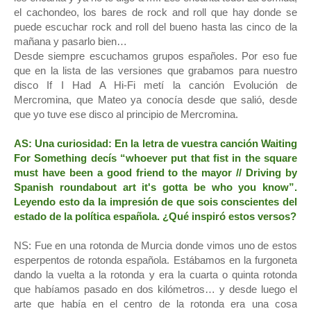
el cachondeo, los bares de rock and roll que hay donde se
puede escuchar rock and roll del bueno hasta las cinco de la
mañana y pasarlo bien…
Desde siempre escuchamos grupos españoles. Por eso fue
que en la lista de las versiones que grabamos para nuestro
disco If I Had A Hi-Fi metí la canción Evolución de
Mercromina, que Mateo ya conocía desde que salió, desde
que yo tuve ese disco al principio de Mercromina.
AS: Una curiosidad: En la letra de vuestra canción Waiting
For Something decís “whoever put that fist in the square
must have been a good friend to the mayor // Driving by
Spanish
roundabout art it's gotta be who you know”.
Leyendo esto da la impresión de que sois conscientes del
estado de la política española. ¿Qué inspiró estos versos?
NS: Fue en una rotonda de Murcia donde vimos uno de estos
esperpentos de rotonda española. Estábamos en la furgoneta
dando la vuelta a la rotonda y era la cuarta o quinta rotonda
que habíamos pasado en dos kilómetros… y desde luego el
arte que había en el centro de la rotonda era una cosa