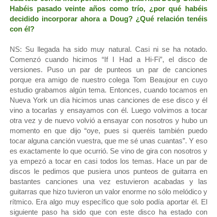
Habéis pasado veinte años como trío, ¿por qué habéis
decidido incorporar ahora a Doug? ¿Qué relación tenéis
con él?
NS: Su llegada ha sido muy natural. Casi ni se ha notado.
Comenzó cuando hicimos “If I Had a Hi-Fi”, el disco de
versiones. Puso un par de punteos un par de canciones
porque era amigo de nuestro colega Tom Beaujour en cuyo
estudio grabamos algún tema. Entonces, cuando tocamos en
Nueva York un día hicimos unas canciones de ese disco y él
vino a tocarlas y ensayamos con él. Luego volvimos a tocar
otra vez y de nuevo volvió a ensayar con nosotros y hubo un
momento en que dijo “oye, pues si queréis también puedo
tocar alguna canción vuestra, que me sé unas cuantas”. Y eso
es exactamente lo que ocurrió. Se vino de gira con nosotros y
ya empezó a tocar en casi todos los temas. Hace un par de
discos le pedimos que pusiera unos punteos de guitarra en
bastantes canciones una vez estuvieron acabadas y las
guitarras que hizo tuvieron un valor enorme no sólo melódico y
rítmico. Era algo muy específico que solo podía aportar él. El
siguiente paso ha sido que con este disco ha estado con