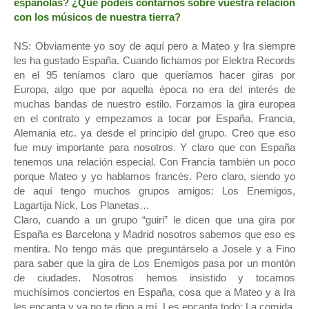
españolas? ¿Qué podéis contarnos sobre vuestra relación
con los músicos de nuestra tierra?
NS: Obviamente yo soy de aquí pero a Mateo y Ira siempre
les ha gustado España. Cuando fichamos por Elektra Records
en el 95 teníamos claro que queríamos hacer giras por
Europa, algo que por aquella época no era del interés de
muchas bandas de nuestro estilo. Forzamos la gira europea
en el contrato y empezamos a tocar por España, Francia,
Alemania etc. ya desde el principio del grupo. Creo que eso
fue muy importante para nosotros. Y claro que con España
tenemos una relación especial. Con Francia también un poco
porque Mateo y yo hablamos francés. Pero claro, siendo yo
de aquí tengo muchos grupos amigos: Los Enemigos,
Lagartija Nick, Los Planetas…
Claro, cuando a un grupo “guiri” le dicen que una gira por
España es Barcelona y Madrid nosotros sabemos que eso es
mentira. No tengo más que preguntárselo a Josele y a Fino
para saber que la gira de Los Enemigos pasa por un montón
de ciudades. Nosotros hemos insistido y tocamos
muchísimos conciertos en España, cosa que a Mateo y a Ira
les encanta y ya no te digo a mí. Les encanta todo: La comida,