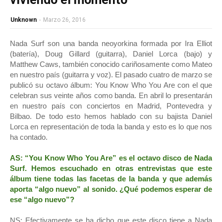
Unknown
-
Marzo 26, 2016
Nada Surf son una banda neoyorkina formada por Ira Elliot
(batería), Doug Gillard (guitarra), Daniel Lorca (bajo) y
Matthew Caws, también conocido cariñosamente como Mateo
en nuestro país (guitarra y voz). El pasado cuatro de marzo se
publicó su octavo álbum: You Know Who You Are con el que
celebran sus veinte años como banda. En abril lo presentarán
en nuestro país con conciertos en Madrid, Pontevedra y
Bilbao. De todo esto hemos hablado con su bajista Daniel
Lorca en representación de toda la banda y esto es lo que nos
ha contado.
AS: “You Know Who You Are” es el octavo disco de Nada
Surf. Hemos escuchado en otras entrevistas que este
álbum tiene todas las facetas de la banda y que además
aporta “algo nuevo” al sonido. ¿Qué podemos esperar de
ese “algo nuevo”?
NS: Efectivamente se ha dicho que este disco tiene a Nada