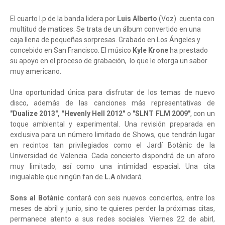
El cuarto l.p de la banda lidera por
Luis Alberto
(Voz) cuenta con
multitud de matices. Se trata de un álbum convertido en una
caja llena de pequeñas sorpresas. Grabado
en Los Ángeles y
concebido en San Francisco. El músico
Kyle Krone
ha prestado
su apoyo en el proceso de grabación, lo que le otorga un sabor
muy americano.
Una oportunidad única para disfrutar de los temas de nuevo
disco, además de las canciones más representativas de
"Dualize 2013", "Hevenly Hell 2012"
o
"SLNT FLM 2009"
, con un
toque ambiental y experimental. Una revisión preparada en
exclusiva para un número limitado de Shows, que tendrán lugar
en recintos tan privilegiados como el Jardí Botànic de la
Universidad de Valencia. Cada concierto dispondrá de un aforo
muy limitado, así como una intimidad espacial. Una cita
inigualable que ningún fan de
L.A
olvidará.
Sons al Botànic
contará con seis nuevos conciertos, entre los
meses de abril y junio, sino te quieres perder la próximas citas,
permanece atento a sus redes sociales. Viernes 22 de abirl,