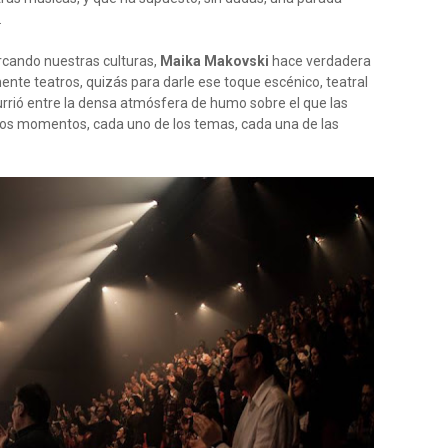
.
ercando nuestras culturas,
Maika Makovski
hace verdadera
ente teatros, quizás para darle ese toque escénico, teatral
urrió entre la densa atmósfera de humo sobre el que las
 los momentos, cada uno de los temas, cada una de las