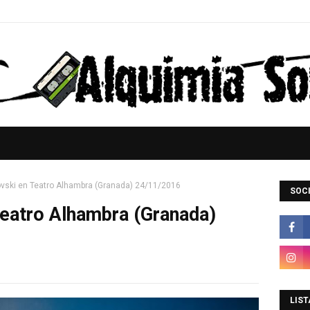
vski en Teatro Alhambra (Granada) 24/11/2016
SOCI
eatro Alhambra (Granada)
LIST