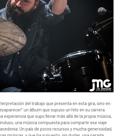
nterpretación del trabajo que presenta en esta gira, sino en
Desaparecer” un álbum que supuso un hito en su carrera.
una experiencia que supo llevar más allá de la propia música,
r incluso, una música compuesta para compartir ese viaje
 Macedonia. Un país de pocos recursos y mucha generosidad,
tras músicas, y que ha supuesto, sin dudas, una parada