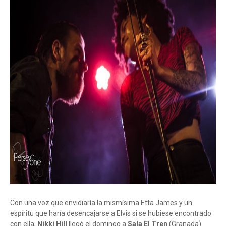
Con una voz que envidiaría la mismísima Etta James y un
espíritu que haría desencajarse a Elvis si se hubiese encontrado
con ella,
Nikki Hill
llegó el domingo a
Sala El Tren
(Granada)