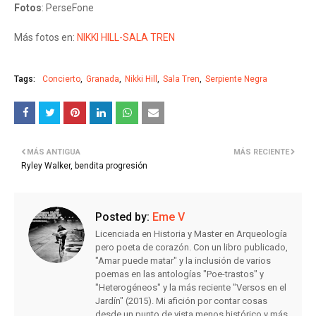
Fotos
: PerseFone
Más fotos en:
NIKKI HILL-SALA TREN
Tags:
Concierto
Granada
Nikki Hill
Sala Tren
Serpiente Negra
MÁS ANTIGUA
MÁS RECIENTE
Ryley Walker, bendita progresión
Posted by:
Eme V
Licenciada en Historia y Master en Arqueología
pero poeta de corazón. Con un libro publicado,
"Amar puede matar" y la inclusión de varios
poemas en las antologías "Poe-trastos" y
"Heterogéneos" y la más reciente "Versos en el
Jardín" (2015). Mi afición por contar cosas
desde un punto de vista menos histórico y más