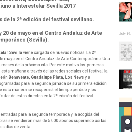
iuno a Interestelar Sevilla 2017
de la 2ª edición del festival sevillano.
y 20 de mayo en el Centro Andaluz de Arte
July 19,
mporáneo (Sevilla).
elar Sevilla
viene cargada de nuevas noticias. La
2ª
0 de mayo en el Centro Andaluz de Arte Contemporáneo. Una
s meses de la próxima cita. Por este motivo las primeras
esta mañana a través de las redes sociales del festival, la
eón Benavente, Guadalupe Plata, Los News
y a
ogramadas para la segunda jornada de su primera edición
De esta manera se recuperará el tiempo perdido y los
utar de estos directos en la 2º edición del festival
ntradas para la segunda temporada y la acogida del
oras se vendieron más de 5.000 abonos superando así las
ros días de venta.