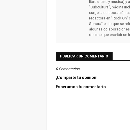
libros, cine y música) y 
"Subcultura", página inc
surge la colaboración c
redactora en "Rock On" 
Sonora" en lo que se ref
algunas colaboraciones
decirse que escribir se 
PUBLICAR UN COMENTARIO
0 Comentarios
¡Comparte tu opinión!
Esperamos tu comentario