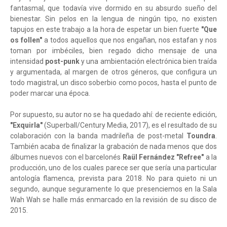
fantasmal, que todavía vive dormido en su absurdo sueño del
bienestar. Sin pelos en la lengua de ningún tipo, no existen
tapujos en este trabajo a la hora de espetar un bien fuerte
"Que
os follen"
a todos aquellos que nos engañan, nos estafan y nos
toman por imbéciles, bien regado dicho mensaje de una
intensidad
post-punk
y una ambientación electrónica bien traída
y argumentada, al margen de otros géneros, que configura un
todo magistral, un disco soberbio como pocos, hasta el punto de
poder marcar una época.
Por supuesto, su autor no se ha quedado ahí: de reciente edición,
"Exquirla"
(Superball/Century Media, 2017), es el resultado de su
colaboración con la banda madrileña de post-metal
Toundra
.
También acaba de finalizar la grabación de nada menos que dos
álbumes nuevos con el barcelonés
Raül Fernández "Refree"
a la
producción, uno de los cuales parece ser que sería una particular
antología flamenca, prevista para 2018. No para quieto ni un
segundo, aunque seguramente lo que presenciemos en la Sala
Wah Wah se halle más enmarcado en la revisión de su disco de
2015.