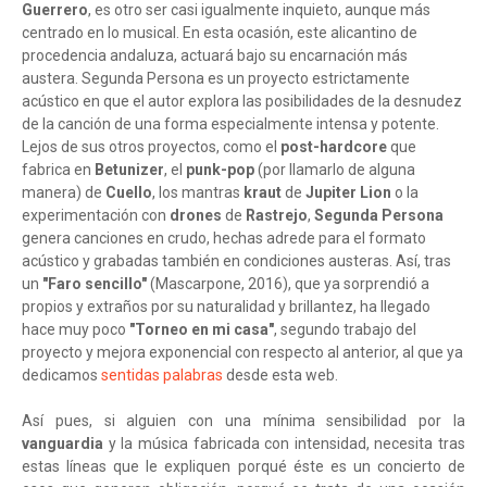
Guerrero
, es otro ser casi igualmente inquieto, aunque más
centrado en lo musical. En esta ocasión, este alicantino de
procedencia andaluza, actuará bajo su encarnación más
austera. Segunda Persona es un proyecto estrictamente
acústico en que el autor explora las posibilidades de la desnudez
de la canción de una forma especialmente intensa y potente.
Lejos de sus otros proyectos, como el
post-hardcore
que
fabrica en
Betunizer
, el
punk-pop
(por llamarlo de alguna
manera) de
Cuello
, los mantras
kraut
de
Jupiter Lion
o la
experimentación con
drones
de
Rastrejo
,
Segunda Persona
genera canciones en crudo, hechas adrede para el formato
acústico y grabadas también en condiciones austeras. Así, tras
un
"Faro sencillo"
(Mascarpone, 2016), que ya sorprendió a
propios y extraños por su naturalidad y brillantez, ha llegado
hace muy poco
"Torneo en mi casa"
, segundo trabajo del
proyecto y mejora exponencial con respecto al anterior, al que ya
dedicamos
sentidas palabras
desde esta web.
Así pues, si alguien con una mínima sensibilidad por la
vanguardia
y la música fabricada con intensidad, necesita tras
estas líneas que le expliquen porqué éste es un concierto de