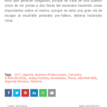
esos que generan obligación, porqué se trata de una ocasión
única de ver juntas a dos fieras del escenario haciendo cosas
importantes sobre el mismo, porqué es ésta una gran vía de
escape al insufrible petardeo pre-fallero, debería hacérselo
mirar.
Tags:
2017
Agenda
Andsons Producciones
Concierto
El Niño de Elche
Juanjo Frontera
Novedades
Previa
Sala Wah Wah
Segunda Persona
Valencia
MÁS ANTIGUA
MÁS RECIENTE