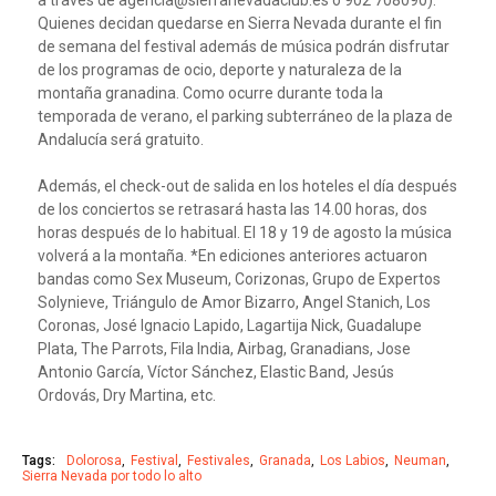
a través de agencia@sierranevadaclub.es o 902 708090).
Quienes decidan quedarse en Sierra Nevada durante el fin
de semana del festival además de música podrán disfrutar
de los programas de ocio, deporte y naturaleza de la
montaña granadina. Como ocurre durante toda la
temporada de verano, el parking subterráneo de la plaza de
Andalucía será gratuito.
Además, el check-out de salida en los hoteles el día después
de los conciertos se retrasará hasta las 14.00 horas, dos
horas después de lo habitual. El 18 y 19 de agosto la música
volverá a la montaña. *En ediciones anteriores actuaron
bandas como Sex Museum, Corizonas, Grupo de Expertos
Solynieve, Triángulo de Amor Bizarro, Angel Stanich, Los
Coronas, José Ignacio Lapido, Lagartija Nick, Guadalupe
Plata, The Parrots, Fila India, Airbag, Granadians, Jose
Antonio García, Víctor Sánchez, Elastic Band, Jesús
Ordovás, Dry Martina, etc.
Tags:
Dolorosa
Festival
Festivales
Granada
Los Labios
Neuman
Sierra Nevada por todo lo alto