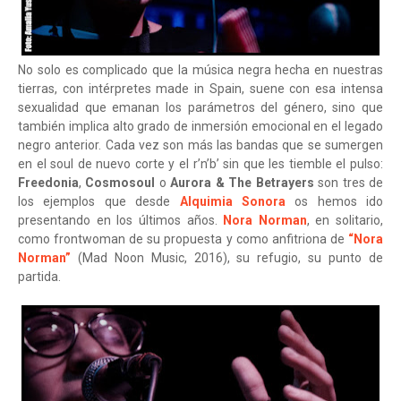
No solo es complicado que la música negra hecha en nuestras
tierras, con intérpretes made in Spain, suene con esa intensa
sexualidad que emanan los parámetros del género, sino que
también implica alto grado de inmersión emocional en el legado
negro anterior. Cada vez son más las bandas que se sumergen
en el soul de nuevo corte y el r’n’b’ sin que les tiemble el pulso:
Freedonia
,
Cosmosoul
o
Aurora & The Betrayers
son tres de
los ejemplos que desde
Alquimia Sonora
os hemos ido
presentando en los últimos años.
Nora Norman
, en solitario,
como frontwoman de su propuesta y como anfitriona de
“Nora
Norman”
(Mad Noon Music, 2016), su refugio, su punto de
partida.