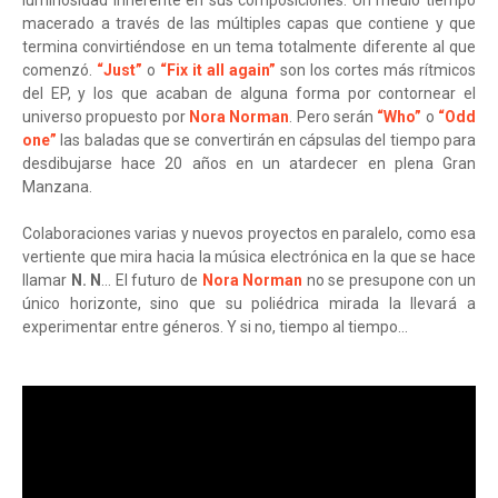
luminosidad inherente en sus composiciones. Un medio tiempo
macerado a través de las múltiples capas que contiene y que
termina convirtiéndose en un tema totalmente diferente al que
comenzó.
“Just”
o
“Fix it all again”
son los cortes más rítmicos
del EP, y los que acaban de alguna forma por contornear el
universo propuesto por
Nora Norman
. Pero serán
“Who”
o
“Odd
one”
las baladas que se convertirán en cápsulas del tiempo para
desdibujarse hace 20 años en un atardecer en plena Gran
Manzana.
Colaboraciones varias y nuevos proyectos en paralelo, como esa
vertiente que mira hacia la música electrónica en la que se hace
llamar
N. N
… El futuro de
Nora Norman
no se presupone con un
único horizonte, sino que su poliédrica mirada la llevará a
experimentar entre géneros. Y si no, tiempo al tiempo…