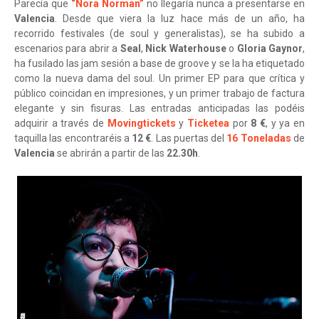
Parecía que
“Nora Norman”
no llegaría nunca a presentarse en
Valencia
. Desde que viera la luz hace más de un año, ha
recorrido festivales (de soul y generalistas), se ha subido a
escenarios para abrir a
Seal
,
Nick Waterhouse
o
Gloria Gaynor
,
ha fusilado las jam sesión a base de groove y se la ha etiquetado
como la nueva dama del soul. Un primer EP para que crítica y
público coincidan en impresiones, y un primer trabajo de factura
elegante y sin fisuras. Las entradas anticipadas las podéis
adquirir a través de
Movingtickets
y
Ticketea
por
8 €
, y ya en
taquilla las encontraréis a
12 €
. Las puertas del
16 Toneladas
de
Valencia
se abrirán a partir de las
22.30h
.