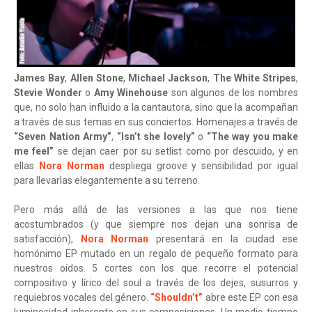
James Bay
,
Allen Stone
,
Michael Jackson
,
The White Stripes
,
Stevie Wonder
o
Amy Winehouse
son algunos de los nombres
que, no solo han influido a la cantautora, sino que la acompañan
a través de sus temas en sus conciertos. Homenajes a través de
“Seven Nation Army”
,
“Isn’t she lovely”
o
“The way you make
me feel”
se dejan caer por su setlist como por descuido, y en
ellas
Nora Norman
despliega groove y sensibilidad por igual
para llevarlas elegantemente a su terreno.
Pero más allá de las versiones a las que nos tiene
acostumbrados (y que siempre nos dejan una sonrisa de
satisfacción),
Nora Norman
presentará en la ciudad ese
homónimo EP mutado en un regalo de pequeño formato para
nuestros oídos. 5 cortes con los que recorre el potencial
compositivo y lírico del soul a través de los dejes, susurros y
requiebros vocales del género.
“Shouldn’t”
abre este EP con esa