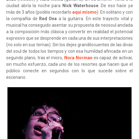
ciudad abría la noche para
Nick Waterhouse
. De eso hace ya
más de 3 años (podéis recordarlo
aquí mismo
). En solitario y con
la compañía de
Red One
a la guitarra. En este trayecto vital y
musical ha conseguido asentar su propuesta de neosoul anclada
a la composición más clásica y convertir en realidad el potencial
expresivo que se desprende en cada una de sus interpretaciones
(no solo en sus temas). Sin los dejes grandilocuentes de las divas
del soul de todos los tiempos y con esa humildad afincada en un
segundo plano, tras el micro,
Nora Norman
es capaz de activar,
sin mucho esfuerzo, cada uno de los resortes que hacen que el
público conecte en segundos con lo que sucede sobre el
escenario.