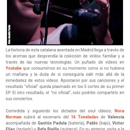
La historia de esta catalana asentada en Madrid llega a través de
los aromas que desprendía la colección de vinilos familiar y a
través de las nuevas tecnologías. Un puñado de vídeos en
Youtube
que consumimos en su momento como si no hubiera
un mañana y la duda de si conseguiría salir más allá de la
inmediatez de estos vídeos. Apostaron por sus canciones y el
resultado “oficial” queda plasmado en los 5 cortes de su primer
EP. El otro resultado, el “no oficial”, solo podréis compartirlo en
sus conciertos.
Comedida y siguiendo los dictados del soul clásico,
Nora
Norman
subirá al escenario del
16 Toneladas
de
Valencia
acompañada de
Gastón Padula
(batería),
Pablo
(bajo),
Víctor
Elías
(teclado) y
Rafa Rivilla
(guitarra). En su anterior visita a la