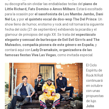
su discografía sin olvidar las endiabladas teclas del
piano de
Little Richard, Fats Domino o Amos Milburn
. Estará escoltado
para la ocasión por
el saxofonista de Los Mambo Jambo, Dani
Nel·Lo
, y por
el quinteto vocal de doo-wop The Del Prince
. Un
show lleno de humor, erotismo y rock and roll tomará la siguiente
fecha del ciclo (21 de septiembre) exhibiendo la picardía y el
glamour de principios del siglo XX. Se trata del
espectáculo
elegante y sensual de burlesque de
Evil Evil Girrrls and The
Malvados
,
compañía pionera de este género en España
, y
contará aquí con
Lady Dramakuin, organizadora de las
famosas fiestas Viva Las Vegas
, como invitada especial.
El Ciclo
Espíritu de
Rock N Roll
continuará
en octubre
con unas
propuestas
de lujo.
John