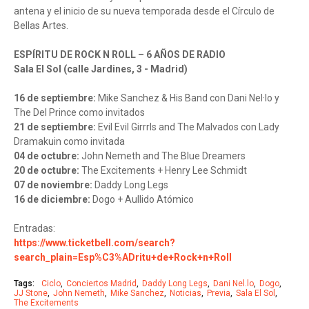
antena y el inicio de su nueva temporada desde el Círculo de
Bellas Artes.
ESPÍRITU DE ROCK N ROLL – 6 AÑOS DE RADIO
Sala El Sol (calle Jardines, 3 - Madrid)
16 de septiembre:
Mike Sanchez & His Band con Dani Nel·lo y
The Del Prince como invitados
21 de septiembre:
Evil Evil Girrrls and The Malvados con Lady
Dramakuin como invitada
04 de octubre:
John Nemeth and The Blue Dreamers
20 de octubre:
The Excitements + Henry Lee Schmidt
07 de noviembre:
Daddy Long Legs
16 de diciembre:
Dogo + Aullido Atómico
Entradas:
https://www.ticketbell.com/search?
search_plain=Esp%C3%ADritu+de+Rock+n+Roll
Tags:
Ciclo
Conciertos Madrid
Daddy Long Legs
Dani Nel.lo
Dogo
JJ Stone
John Nemeth
Mike Sanchez
Noticias
Previa
Sala El Sol
The Excitements