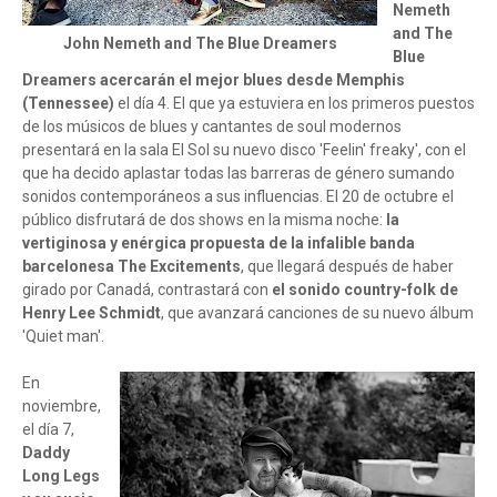
Nemeth
and The
John Nemeth and The Blue Dreamers
Blue
Dreamers acercarán el mejor blues desde Memphis
(Tennessee)
el día 4. El que ya estuviera en los primeros puestos
de los músicos de blues y cantantes de soul modernos
presentará en la sala El Sol su nuevo disco 'Feelin' freaky', con el
que ha decido aplastar todas las barreras de género sumando
sonidos contemporáneos a sus influencias. El 20 de octubre el
público disfrutará de dos shows en la misma noche:
la
vertiginosa y enérgica propuesta de la infalible banda
barcelonesa The Excitements
, que llegará después de haber
girado por Canadá, contrastará con
el sonido country-folk de
Henry Lee Schmidt
,
que avanzará canciones de su nuevo álbum
'Quiet man'.
En
noviembre,
el día 7,
Daddy
Long Legs