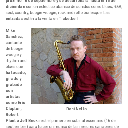
próximo 16 de septiembre y se desarrollará hasta el 16 de
diciembre
con un ecléctico abanico de sonidos como blues, R&B,
soul, country, boogie woogie, rock and roll o burlesque. Las
entradas
están a la venta
en Ticketbell
.
Mike
Sanchez
,
cantante
de boogie
woogie y
rhythm and
blues que
ha tocado,
girado y
grabado
con
artistas
como Eric
Clapton,
Dani Nel.lo
Robert
Plant o Jeff Beck
será el primero en subir al escenario (16 de
septiembre) para hacer un repaso de las mejores canciones de