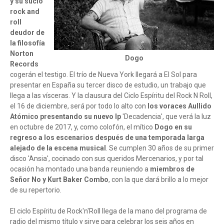
y su sucio
rock and
roll
deudor de
la filosofía
Norton
Dogo
Records
cogerán el testigo. El trío de Nueva York llegará a El Sol para
presentar en España su tercer disco de estudio, un trabajo que
llega a las vísceras. Y la clausura del Ciclo Espíritu del Rock N Roll,
el 16 de diciembre, será por todo lo alto con
los voraces Aullido
Atómico presentando su nuevo lp
'Decadencia', que verá la luz
en octubre de 2017,
y, como colofón, el mítico
Dogo en su
regreso a los escenarios después de una temporada larga
alejado de la escena musical
. Se cumplen 30 años de su primer
disco 'Ansia', cocinado con sus queridos Mercenarios, y por tal
ocasión ha montado una banda reuniendo a
miembros de
Señor No y Kurt Baker Combo
, con la que dará brillo a lo mejor
de su repertorio.
El ciclo Espíritu de Rock'n'Roll llega de la mano del programa de
radio
del mismo título
y sirve para celebrar los seis años en