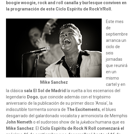
boogie woogie, rock and roll canalla y burlesque conviven en
la programación de este Ciclo Espíritu de Rock'n'Roll.
Este mes
de
septiembre
arranca un
ciclo de
seis
jornadas
que reunirá
en un
mismo
Mike Sanchez
cartel y en
la clásica
sala El Sol de Madrid
la vuelta a los escenarios del
legendario
Dogo
, que coincide además con el trigésimo
aniversario de la publicación de su primer disco
'Ansia'
, la
indiscutible tormenta sonora de
The Excitements
, el blues
desgarrado del galardonado vocalista y armonicista de Memphis
John Nemeth
o el sudoroso show de la
jukebox
humana que es
Mike Sanchez
. El
Ciclo Espíritu de Rock N Roll comenzará el